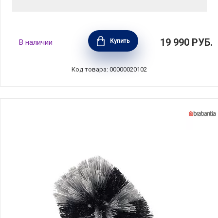
Набор из 3-х аксессуаров для ванной
19 990
РУБ.
Купить
В наличии
комнаты, цвет стальной полированный,
Brabantia, Бельгия, 280689
Код товара: 00000020102