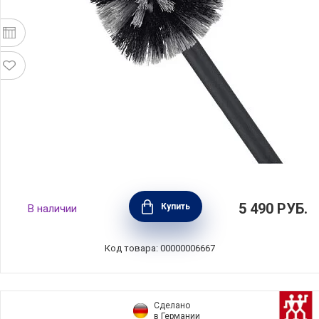
Туалетный ершик Profile, черный, 29 см,
5 490
РУБ.
Купить
В наличии
Brabantia, 370021
Код товара: 00000006667
Сделано
в Германии