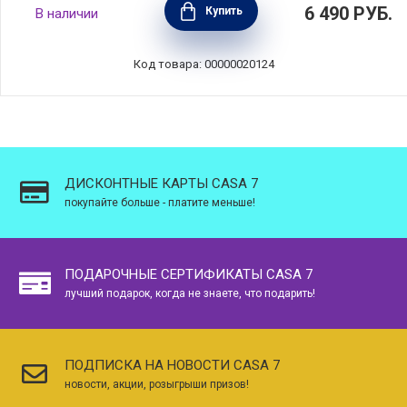
6 490
РУБ.
Купить
В наличии
цвет белый, Brabantia, Бельгия, 280108
Код товара: 00000020124
ДИСКОНТНЫЕ КАРТЫ CASA 7
покупайте больше - платите меньше!
ПОДАРОЧНЫЕ СЕРТИФИКАТЫ CASA 7
лучший подарок, когда не знаете, что подарить!
ПОДПИСКА НА НОВОСТИ CASA 7
новости, акции, розыгрыши призов!