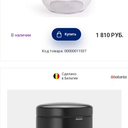
Диспенсер для жидкого мыла Touch высота
1 810
РУБ.
Купить
В наличии
14 см, цвет белый, материал полипропилен
+ металл, Umbra, Канада, 023273-660
Код товара: 00000011537
Сделано
в Бельгии