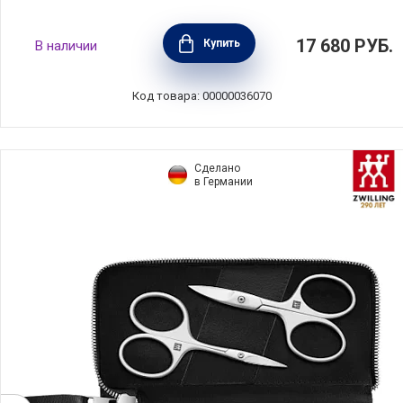
Маникюрный набор Beauty Premium 3
17 680
РУБ.
Купить
В наличии
предмета, нержавеющая сталь 18/10,
Zwilling J.A. Henckels, Германия, 97002-005
Код товара: 00000036070
Сделано
в Германии