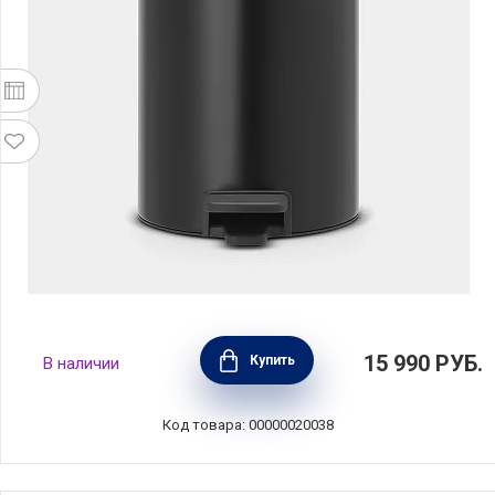
Мусорный бак двухсекционный с педалью
15 990
РУБ.
Купить
В наличии
newIcon 2x2л, нержавеющая сталь, цвет
черный, Brabantia, Бельгия, 280405
Код товара: 00000020038