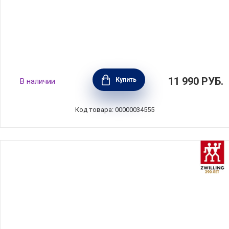
Полочка для ванной комнаты Mindset,
11 990
РУБ.
Купить
В наличии
сталь, цвет белый, Brabantia, 303548
Код товара: 00000034555