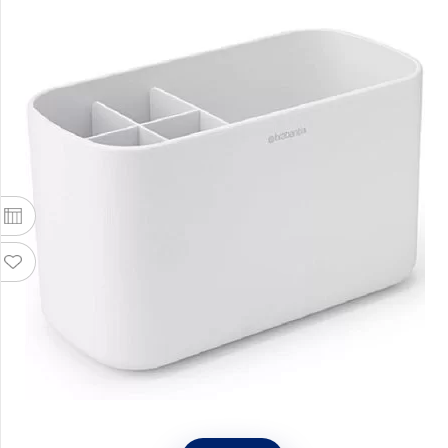
Органайзер для ванной комнаты 19,7x9,9см,