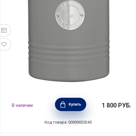
Емкость для хранения чая Living, объем 1 л,
1 800
РУБ.
Купить
В наличии
материал углеродистая сталь, цвет серый,
Typhoon, Великобритания, 1400.731V
Код товара: 00000020245