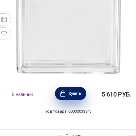
Контейнер пластиковый Cube для
5 610
РУБ.
Купить
В наличии
вакуумного хранения 2,8 л, прозрачный,
Zwilling J.A. Henckels, 1025128
Код товара: 00000033843
Сделано