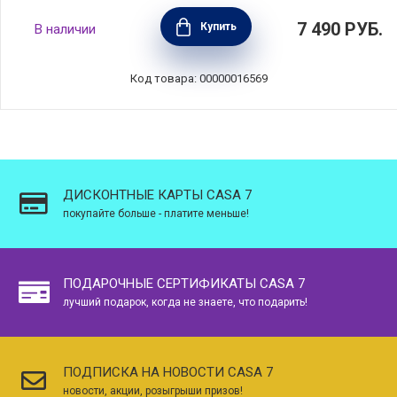
Емкость для хранения чая Cortica объем
7 490
РУБ.
Купить
В наличии
300 мл, материал фарфор + пробка +
силикон, Viva Scandinavia, Дания, V78345
Код товара: 00000016569
ДИСКОНТНЫЕ КАРТЫ CASA 7
покупайте больше - платите меньше!
ПОДАРОЧНЫЕ СЕРТИФИКАТЫ CASA 7
лучший подарок, когда не знаете, что подарить!
ПОДПИСКА НА НОВОСТИ CASA 7
новости, акции, розыгрыши призов!