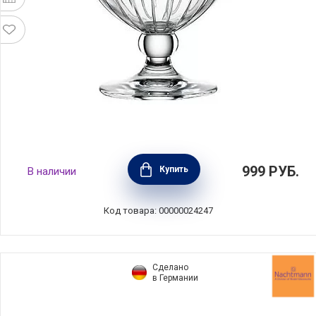
Креманка Milano 384 мл, диаметр 10,5 см,
999
РУБ.
Купить
В наличии
хрустальное стекло, Spiegelau, Германия,
2738041
Код товара: 00000024247
Сделано
в Германии