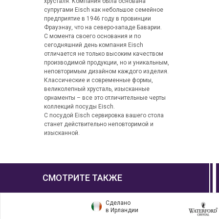
хрусталя. Компания была основана
супругами Eisch как небольшое семейное
предприятие в 1946 году в провинции
Фрауэнау, что на северо-западе Баварии.
С момента своего основания и по
сегодняшний день компания Eisch
отличается не только высоким качеством
производимой продукции, но и уникальным,
неповторимым дизайном каждого изделия.
Классические и современные формы,
великолепный хрусталь, изысканные
орнаменты – все это отличительные черты
коллекций посуды Eisch.
С посудой Eisch сервировка вашего стола
станет действительно неповторимой и
изысканной.
СМОТРИТЕ ТАКЖЕ
Сделано
в Ирландии