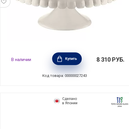
Блюдо для торта Tiffany 36 см,
8 310
РУБ.
Купить
В наличии
суперпластик, цвет белый, Guzzini, Италия,
199400156
Код товара: 00000027243
Сделано
в Японии