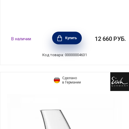
Блюдо для торта/блюдо для закусок Bossa
12 660
РУБ.
Купить
В наличии
Nova 32 см, хрусталь, Nachtmann, 77809
Код товара: 00000004631
Сделано
в Германии