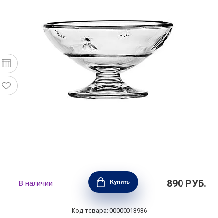
Креманка Abeille объем 200 мл, материал
890
РУБ.
Купить
В наличии
стекло, La Rochere, Франция, 00607001
Код товара: 00000013936