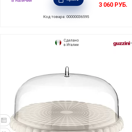
В наличии
хрусталь, Nachtmann, Германия, 106555
3 060
РУБ.
Код товара: 00000036595
Сделано
в Италии