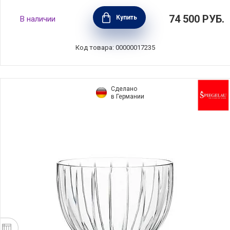
Подставка для торта Lismore 28 см,
74 500
РУБ.
Купить
В наличии
хрусталь, ручная работа, Waterford,
Ирландия, 9939906400
Код товара: 00000017235
Сделано
в Германии