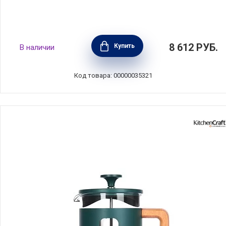
Кофейник френч-пресс La Cafetiere 1 л,
8 612
РУБ.
Купить
В наличии
сталь+стекло+дерево, цвет красный,
Kitchen Craft, Великобритания,
LCPISA8CPREDW
Код товара: 00000035321