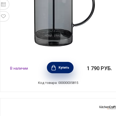
Френч-пресс 1 л, стекло+пластик, цвет
1 790
РУБ.
Купить
В наличии
серый, Anna Lafarg, ANLAF-321702D
Код товара: 00000035815