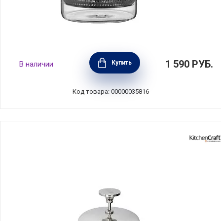
Френч-пресс 1 л, стекло+пластик,
1 590
РУБ.
Купить
В наличии
прозрачный, Anna Lafarg, ANLAF-72656R
Код товара: 00000035816