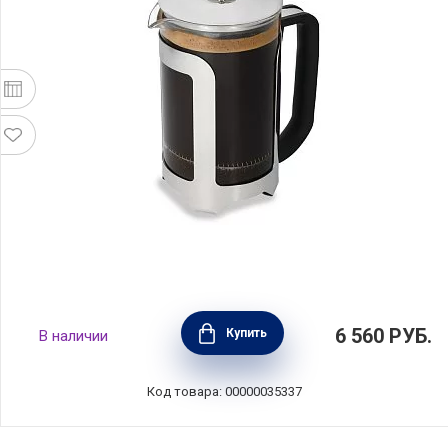
Кофейник френч-пресс La Cafetiere 850 мл,
6 560
РУБ.
Купить
В наличии
нержавеющая сталь+стекло, Kitchen Craft,
Великобритания, LCROMA6CPSIL
Код товара: 00000035337