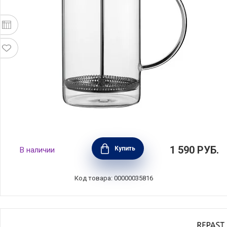
Френч-пресс 1 л, стекло+пластик,
1 590
РУБ.
Купить
В наличии
прозрачный, Anna Lafarg, ANLAF-72656R
Код товара: 00000035816