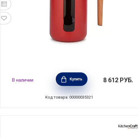
Кофейник френч-пресс La Cafetiere 1 л,
8 612
РУБ.
Купить
В наличии
сталь+стекло+дерево, цвет красный,
Kitchen Craft, Великобритания,
LCPISA8CPREDW
Код товара: 00000035321