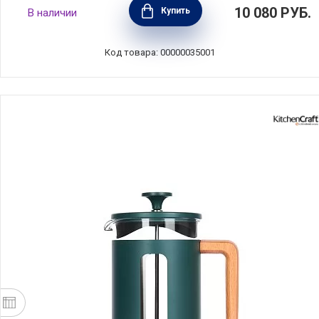
Кофеварка-пуровер для меденного
10 080
РУБ.
Купить
В наличии
приготовления кофе 1,1 л, стекло, Kitchen
Craft, Великобритания, LCSLOWBREW
Код товара: 00000035001