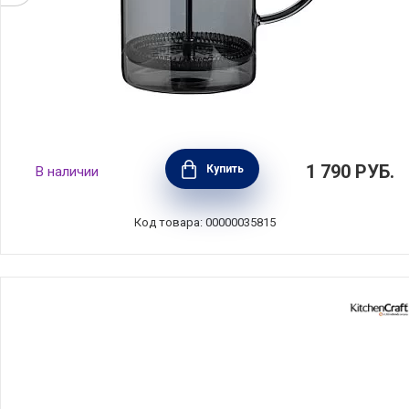
Френч-пресс 1 л, стекло+пластик, цвет
1 790
РУБ.
Купить
В наличии
серый, Anna Lafarg, ANLAF-321702D
Код товара: 00000035815