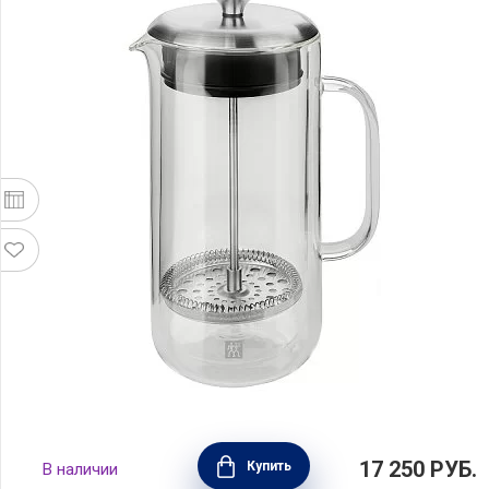
Френч-пресс с двойными стенками объем
17 250
РУБ.
Купить
В наличии
750 мл, материал стекло, Zwilling J.A.