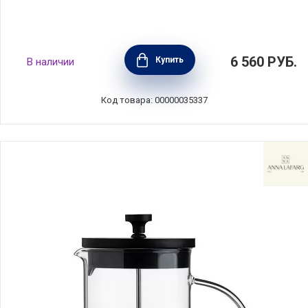
Кофейник френч-пресс La Cafetiere 850 мл,
6 560
РУБ.
Купить
В наличии
нержавеющая сталь+стекло, Kitchen Craft,
Великобритания, LCROMA6CPSIL
Код товара: 00000035337