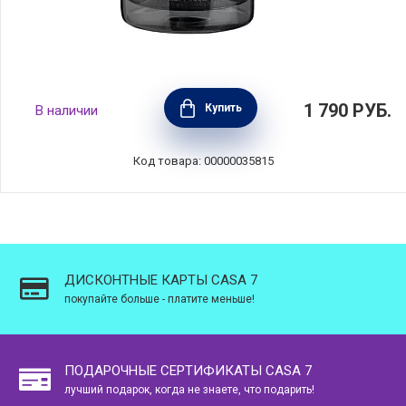
Френч-пресс 1 л, стекло+пластик, цвет
1 790
РУБ.
Купить
В наличии
серый, Anna Lafarg, ANLAF-321702D
Код товара: 00000035815
ДИСКОНТНЫЕ КАРТЫ CASA 7
покупайте больше - платите меньше!
ПОДАРОЧНЫЕ СЕРТИФИКАТЫ CASA 7
лучший подарок, когда не знаете, что подарить!