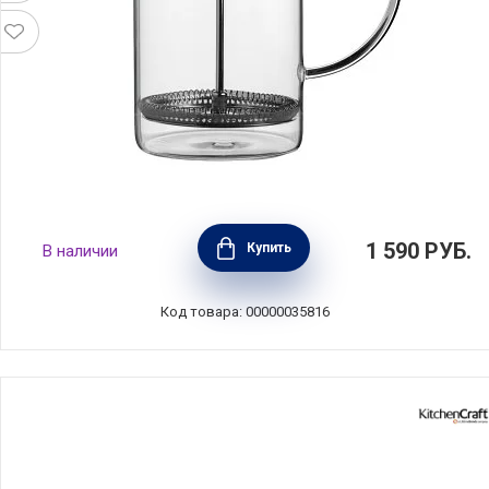
Френч-пресс 1 л, стекло+пластик,
1 590
РУБ.
Купить
В наличии
прозрачный, Anna Lafarg, ANLAF-72656R
Код товара: 00000035816