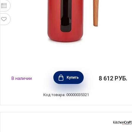
Кофейник френч-пресс La Cafetiere 1 л,
8 612
РУБ.
Купить
В наличии
сталь+стекло+дерево, цвет красный,
Kitchen Craft, Великобритания,
LCPISA8CPREDW
Код товара: 00000035321