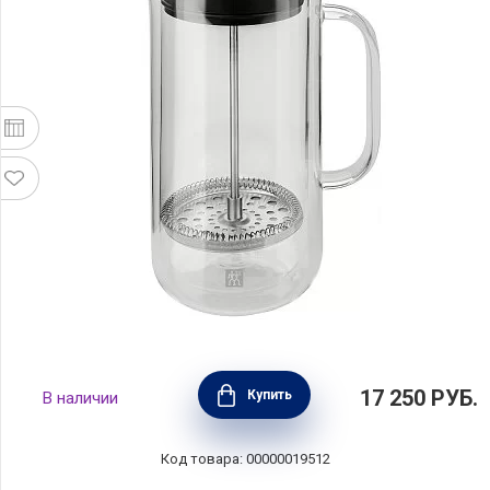
Френч-пресс с двойными стенками объем
17 250
РУБ.
Купить
В наличии
750 мл, материал стекло, Zwilling J.A.
Henckels, Германия, 39500-300
Код товара: 00000019512