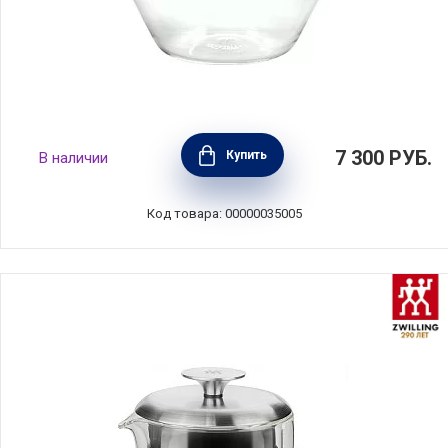
Кофеварка-пуровер для меденного
7 300
РУБ.
Купить
В наличии
приготовления кофе 400 мл, стекло, Kitchen
Craft, Великобритания, LCCOFCARAFE
Код товара: 00000035005