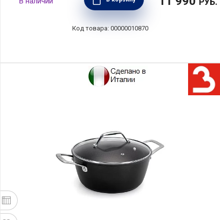
11 990
РУБ.
00000010870