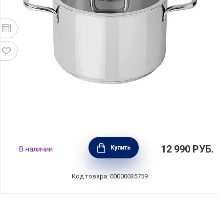
Кастрюля COMFORT GLASS 2,2 л, диаметр 16
12 990
РУБ.
Купить
В наличии
см, нержавеющая сталь, Silampos,
Португалия, 632122WR6616100
Код товара: 00000035759