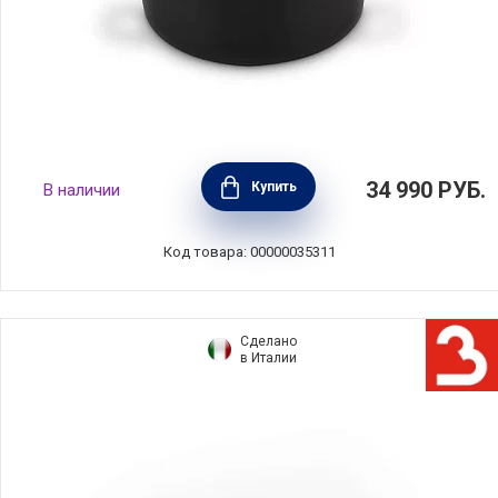
Кастрюля с пароваркой-вставкой NORI
34 990
РУБ.
Купить
В наличии
20см, объем 2,5 л, чугун+бамбук, BEKA,
Бельгия, 15149204
Код товара: 00000035311
Сделано
в Италии