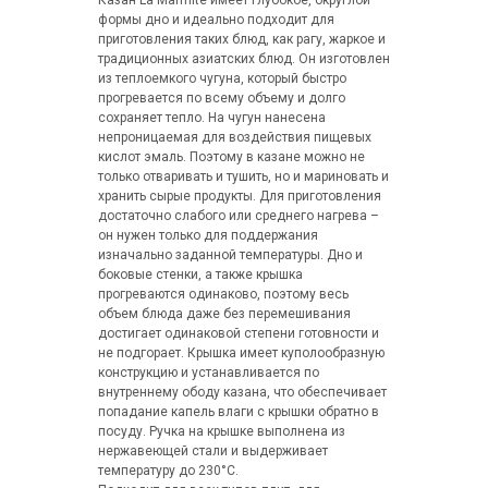
Казан La Marmite имеет глубокое, округлой
формы дно и идеально подходит для
приготовления таких блюд, как рагу, жаркое и
традиционных азиатских блюд. Он изготовлен
из теплоемкого чугуна, который быстро
прогревается по всему объему и долго
сохраняет тепло. На чугун нанесена
непроницаемая для воздействия пищевых
кислот эмаль. Поэтому в казане можно не
только отваривать и тушить, но и мариновать и
хранить сырые продукты. Для приготовления
достаточно слабого или среднего нагрева –
он нужен только для поддержания
изначально заданной температуры. Дно и
боковые стенки, а также крышка
прогреваются одинаково, поэтому весь
объем блюда даже без перемешивания
достигает одинаковой степени готовности и
не подгорает. Крышка имеет куполообразную
конструкцию и устанавливается по
внутреннему ободу казана, что обеспечивает
попадание капель влаги с крышки обратно в
посуду. Ручка на крышке выполнена из
нержавеющей стали и выдерживает
температуру до 230°С.