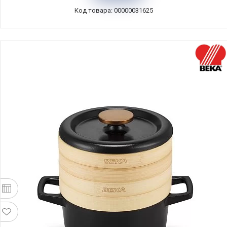
160601020
Код товара: 00000031625