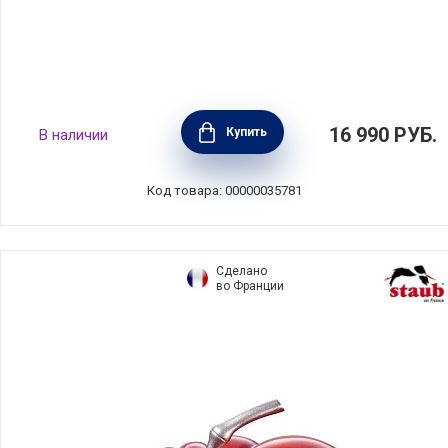
Кастрюля YUMI GLASS 2,6 л, диаметр 20 см,
16 990
РУБ.
Купить
В наличии
нержавеющая сталь, Silampos, Португалия,
636122VJ1020
Код товара: 00000035781
Сделано
во Франции