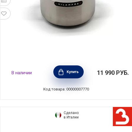
Кастрюля из нержавеющей стали глубокая
11 990
РУБ.
Купить
В наличии
"Атлантико" объем 2,2 л, диаметр 16 см,
Silampos, Португалия, 632125V56616
Код товара: 00000007770
Сделано
в Италии