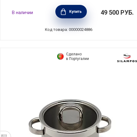
Кастрюля с крышкой 26 см, объем 5,3 л,
49 500
РУБ.
Купить
В наличии
материал чугун, цвет синий, Le Creuset,
Франция, 21177262002430
Код товара: 00000024886
Сделано
в Португалии