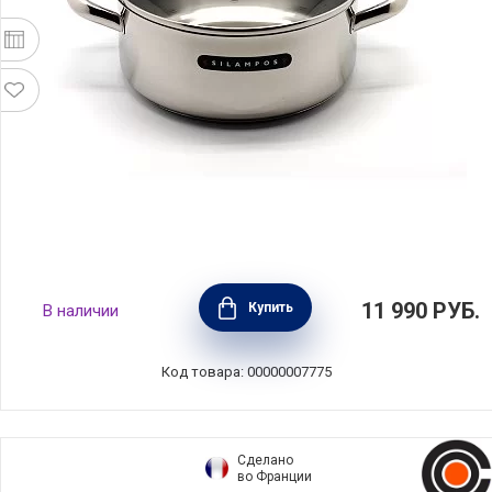
Кастрюля из нержавеющей стали с
11 990
РУБ.
Купить
В наличии
крышкой "Локост" объем 3,4 л, диаметр 22
см, Silampos, Португалия, 63C122WG1022
Код товара: 00000007775
Сделано
во Франции