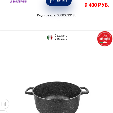
Купить
В наличии
20 см, нержавеющая сталь, Barazzoni,
9 400
РУБ.
Италия, 163602020
Код товара: 00000033185
Сделано
в Италии