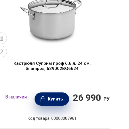
Кастрюля Суприм проф 6,6 л, 24 см,
Silampos, 639002BG6624
26 990
В наличии
В н
РУБ.
Купить
Код товара: 00000007961