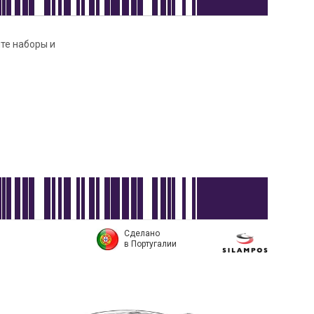
нте наборы и
Сделано
в Португалии