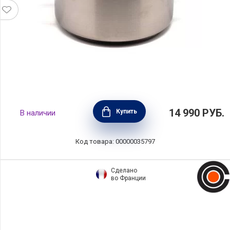
Кастрюля "Европа" 5,2 л, диаметр 22 см,
14 990
РУБ.
Купить
В наличии
нержавеющая сталь, Silampos, Португалия,
632123BM6622
Код товара: 00000035797
Сделано
во Франции