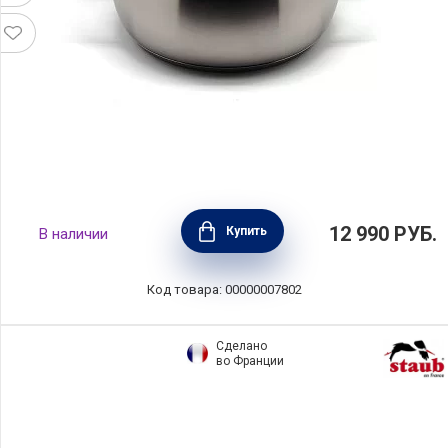
Кастрюля из нержавеющей стали с
12 990
РУБ.
Купить
В наличии
крышкой "Океан" объем 2,6 л, диаметр 20
см, Silampos, Португалия, 636124V81020
Код товара: 00000007802
Сделано
во Франции