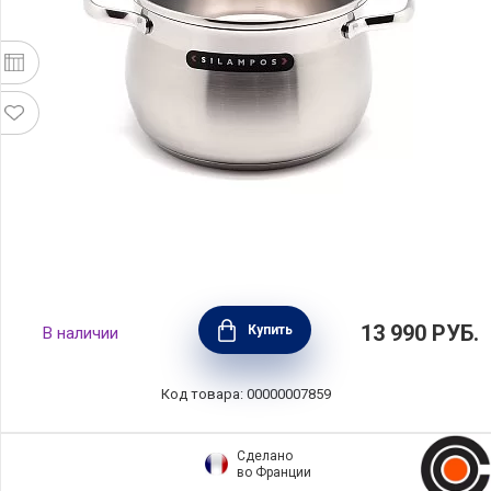
Кастрюля Роял 4,1 л, 20 см, Silampos,
13 990
РУБ.
Купить
В наличии
633123VY6620
Код товара: 00000007859
Сделано
во Франции