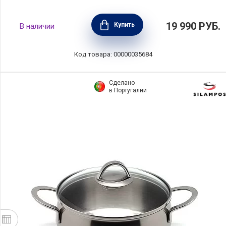
Кастрюля с крышкой CICLA 5,2 л, диаметр
19 990
РУБ.
Купить
В наличии
24 см, нержавеющая сталь, BEKA, Бельгия,
101034
Код товара: 00000035684
Сделано
в Португалии