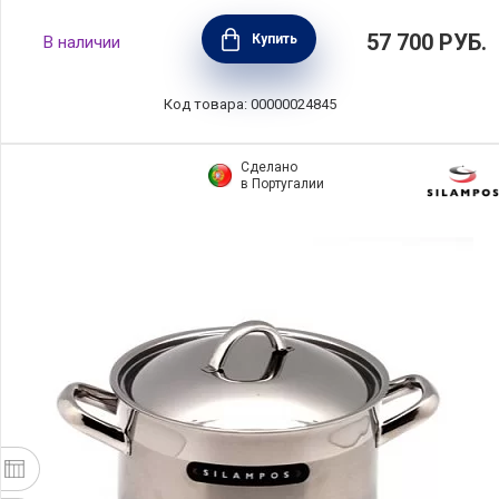
Кастрюля дофу овальная 30 см, объем 6 л,
57 700
РУБ.
Купить
В наличии
материал чугун, цвет черный матовый, Le
Creuset, Франция, 25084300000460
Код товара: 00000024845
Сделано
в Португалии