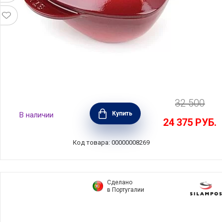
32 500
Кокот "Сердце", эмалированный чугун, цвет
Купить
В наличии
гранатовый, объем 1,75 л, Staub, Франция,
24 375
РУБ.
1100006
Код товара: 00000008269
Сделано
в Португалии