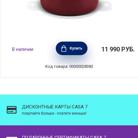
Кастрюля глубокая с крышкой Boheme Red
11 990
РУБ.
Купить
В наличии
8,1 л, диаметр 24 см, углеродистая сталь,
цвет красный, BEKA, Бельгия, 14923244
Код товара: 00000028383
ДИСКОНТНЫЕ КАРТЫ CASA 7
покупайте больше - платите меньше!
ПОДАРОЧНЫЕ СЕРТИФИКАТЫ CASA 7