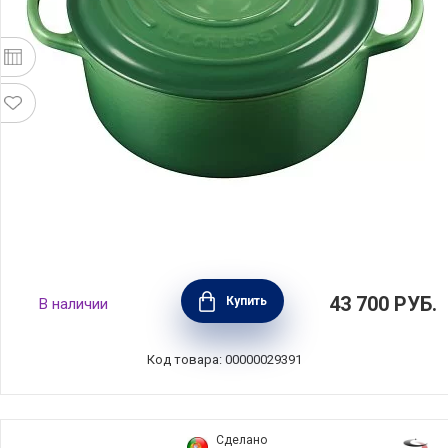
Кастрюля с крышкой 24 см, объем 4,2 л,
43 700
РУБ.
Купить
В наличии
эмалированный чугун, цвет зеленый бамбук,
Le Creuset, Франция, 21177244082430
Код товара: 00000029391
Сделано