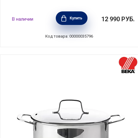
Кастрюля "Европа" 4 л, диаметр 20 см,
12 990
РУБ.
Купить
В наличии
нержавеющая сталь, Silampos, Португалия,
632123BM6620
Код товара: 00000035796