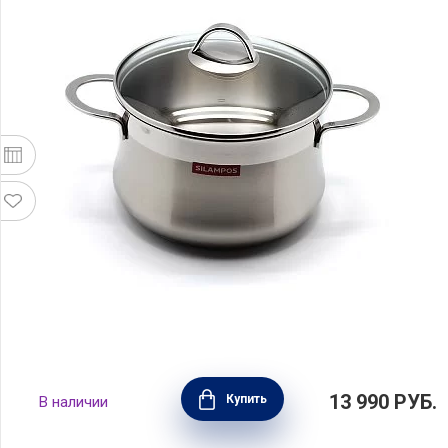
Кастрюля Эмоция 4 л, 20 см, Silampos,
13 990
РУБ.
Купить
В наличии
637123WA6620