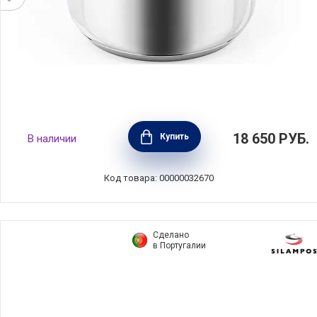
Кастрюля с крышкой высокая Chef Line 8 л,
18 650
РУБ.
Купить
В наличии
диаметр 24 см, нержавеющая сталь,
Barazzoni, Италия, 163601024
Код товара: 00000032670
Сделано
в Португалии