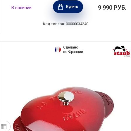
Кастрюля с крышкой Citrin 24 см, объем 5,8
9 990
РУБ.
Купить
В наличии
л, высота 14 см, нержавеющая сталь, ELO,
Германия, 72424
Код товара: 00000034240
Сделано
во Франции