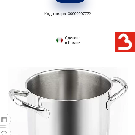
Silampos, Португалия, 632125V56620
Код товара: 00000007772
Сделано
в Италии