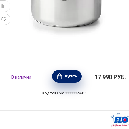
Кастрюля с крышкой Maestro 2 л, диаметр
17 990
РУБ.
Купить
В наличии
16 см, нержавеющая сталь, цвет стальной,
BEKA, Бельгия, 15021164
Код товара: 00000028411