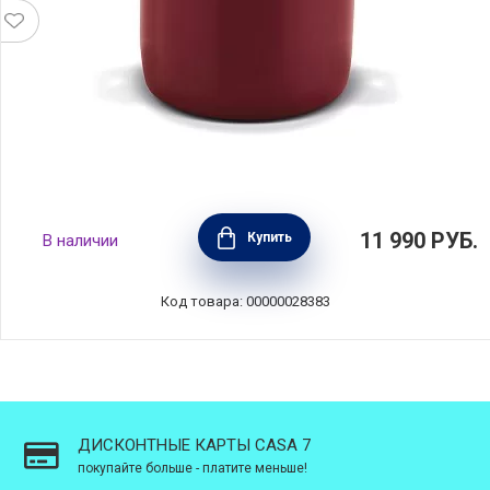
Кастрюля глубокая с крышкой Boheme Red
11 990
РУБ.
Купить
В наличии
8,1 л, диаметр 24 см, углеродистая сталь,
цвет красный, BEKA, Бельгия, 14923244
Код товара: 00000028383
ДИСКОНТНЫЕ КАРТЫ CASA 7
покупайте больше - платите меньше!