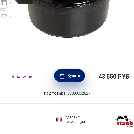
Кокот круглый чугунный 5,2 л цвет черный,
43 550
РУБ.
Купить
В наличии
диаметр 26 см, Staub, Франция, 1102625
Код товара: 00000002827
Сделано
во Франции