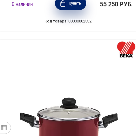
55 250
РУБ.
Купить
В наличии
базилик, диаметр 28 см, Staub, Франция,
1102885
Код товара: 00000002832