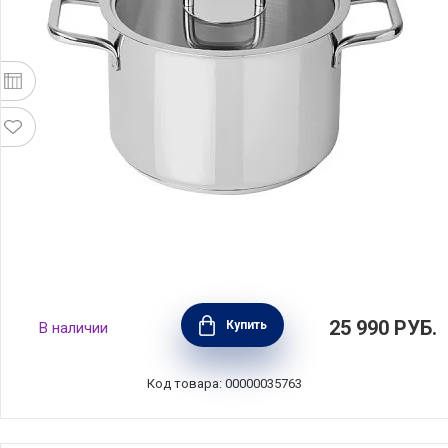
Кастрюля COMFORT GLASS 10,3 л, диаметр
25 990
РУБ.
Купить
В наличии
28 см, нержавеющая сталь, Silampos,
Португалия, 632122WR6628100
Код товара: 00000035763