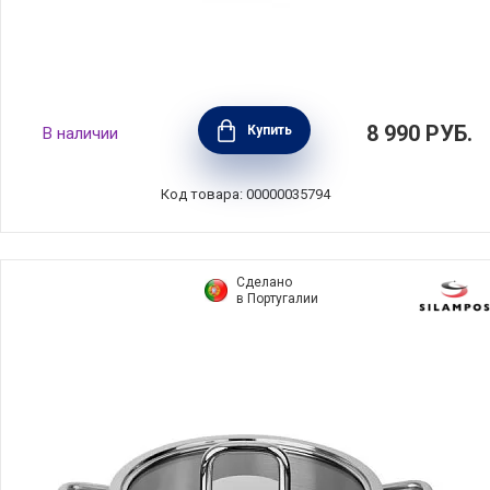
Кастрюля "Европа" 2,2 л, диаметр 16 см,
8 990
РУБ.
Купить
В наличии
нержавеющая сталь, Silampos, Португалия,
632123BM6616
Код товара: 00000035794
Сделано
в Португалии