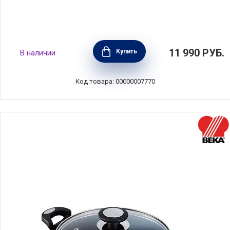
Кастрюля из нержавеющей стали глубокая
11 990
РУБ.
Купить
В наличии
"Атлантико" объем 2,2 л, диаметр 16 см,
Silampos, Португалия, 632125V56616
Код товара: 00000007770