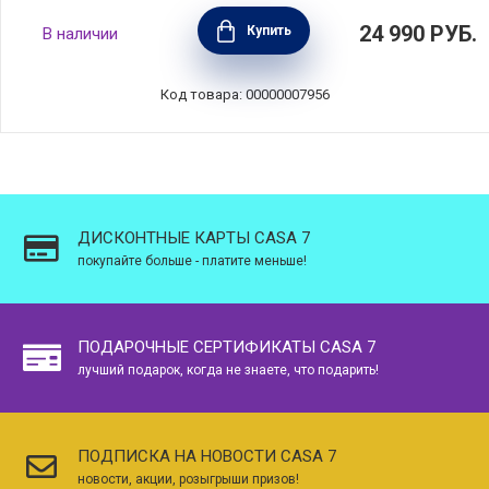
Кастрюля Суприм проф 5,3 л, 24 см,
24 990
РУБ.
Купить
В наличии
Silampos, 639002BG1024
Код товара: 00000007956
ДИСКОНТНЫЕ КАРТЫ CASA 7
покупайте больше - платите меньше!
ПОДАРОЧНЫЕ СЕРТИФИКАТЫ CASA 7
лучший подарок, когда не знаете, что подарить!
ПОДПИСКА НА НОВОСТИ CASA 7
новости, акции, розыгрыши призов!