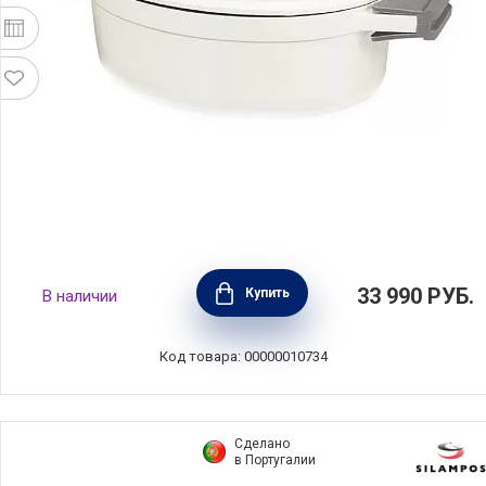
Кастрюля овальная с крышкой Cook'on 3,5 л
33 990
РУБ.
Купить
В наличии
диаметр 26 см, литой алюминий с
керамическим покрытием, BEKA, Бельгия,
13392274
Код товара: 00000010734
Сделано
в Португалии