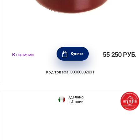
Кокот круглый чугунный 6,7 л цвет
55 250
РУБ.
Купить
В наличии
гранатовый, диаметр 28 см, Staub, Франция,
1102887
Код товара: 00000002831
Сделано
в Италии