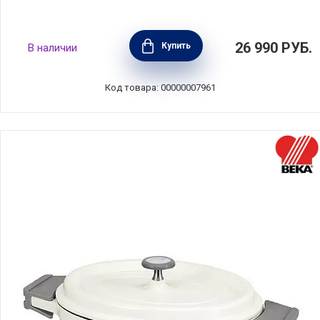
Кастрюля Суприм проф 6,6 л, 24 см,
26 990
РУБ.
Купить
В наличии
Silampos, 639002BG6624
Код товара: 00000007961