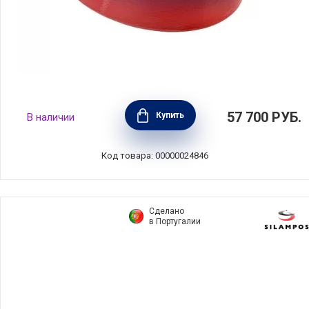
Кастрюля дофу овальная 30 см, объем 6 л,
57 700
РУБ.
Купить
В наличии
материал чугун, цвет вишневый, Le Creuset,
Франция, 25084300602460
Код товара: 00000024846
Сделано
в Португалии