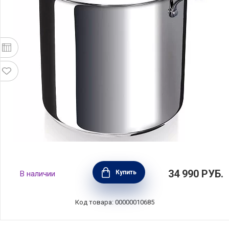
Кастрюля суповая с крышкой Chef 10 л
34 990
РУБ.
Купить
В наличии
диаметр 24 см, нержавеющая сталь 18/10,
BEKA, Бельгия, 12063244
Код товара: 00000010685