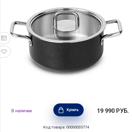
Кастрюля COMFORT GLASS BLACK 4,2 л,
19 990
РУБ.
Купить
В наличии
диаметр 24 см, нержавеющая сталь,
Silampos, Португалия, 63212JWR1024100
Код товара: 00000035774