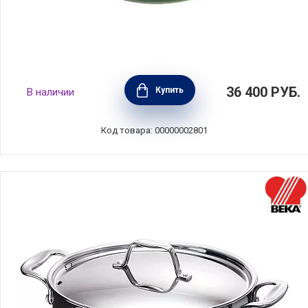
Кокот круглый чугунный 2,2 л цвет зеленый
36 400
РУБ.
Купить
В наличии
базилик, диаметр 20 см, Staub, Франция,
1102085
Код товара: 00000002801