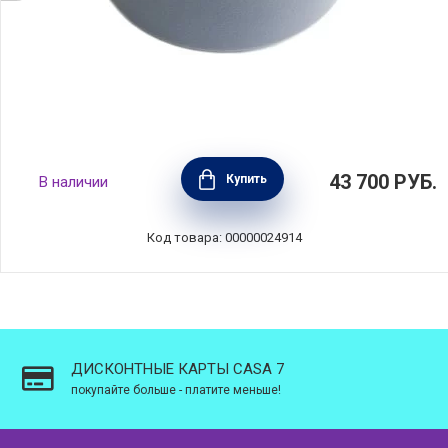
Кастрюля с крышкой 24 см, объем 4,2 л,
43 700
РУБ.
Купить
В наличии
материал чугун, цвет серо-голубой, Le
Creuset, Франция, 21001244514461
Код товара: 00000024914
ДИСКОНТНЫЕ КАРТЫ CASA 7
покупайте больше - платите меньше!