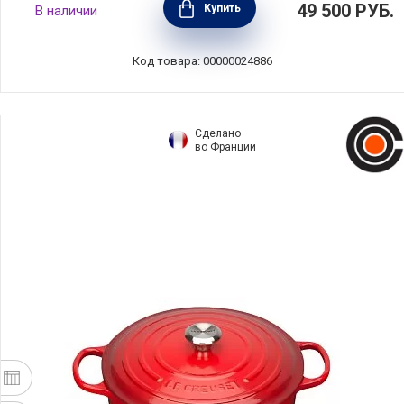
49 500
РУБ.
Купить
В наличии
материал чугун, цвет синий, Le Creuset,
Франция, 21177262002430
Код товара: 00000024886
Сделано
во Франции