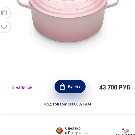
Кастрюля круглая с крышкой 24 см, объем
43 700
РУБ.
Купить
В наличии
4,2 л, материал эмалированный чугун, цвет
светло-розовый, Le Creuset, Франция,
21177247774430
Код товара: 00000024934
Сделано
в Португалии