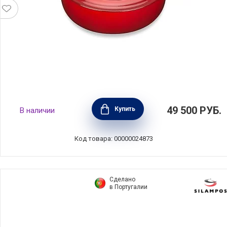
Кастрюля низкая с крышкой 30 см, объем
49 500
РУБ.
Купить
В наличии
6,2 л, материал чугун, цвет вишневый, Le
Creuset, Франция, 21179300602430
Код товара: 00000024873
Сделано
в Португалии