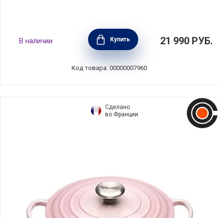
Кастрюля Суприм проф 3,8 л, 20 см,
21 990
РУБ.
Купить
В наличии
Silampos, 639002BG6620
Код товара: 00000007960
Сделано
во Франции