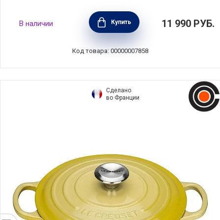
Кастрюля Роял 3,1 л, 18 см, Silampos,
11 990
РУБ.
Купить
В наличии
633123VY6618
Код товара: 00000007858
Сделано
во Франции