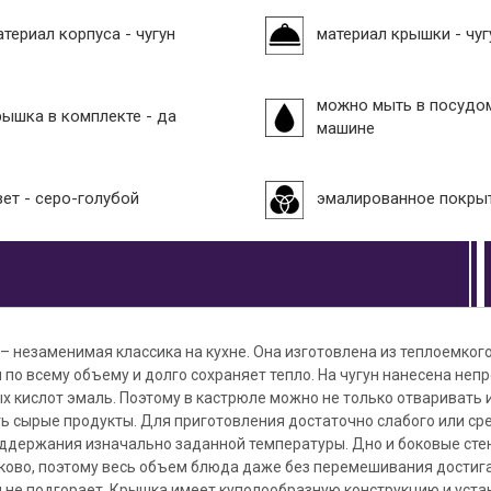
атериал корпуса - чугун
материал крышки - чуг
можно мыть в посудо
рышка в комплекте - да
машине
вет - серо-голубой
эмалированное покры
 – незаменимая классика на кухне. Она изготовлена из теплоемкого
 по всему объему и долго сохраняет тепло. На чугун нанесена не
 кислот эмаль. Поэтому в кастрюле можно не только отваривать и
ь сырые продукты. Для приготовления достаточно слабого или сре
ддержания изначально заданной температуры. Дно и боковые стен
ково, поэтому весь объем блюда даже без перемешивания достиг
и не подгорает. Крышка имеет куполообразную конструкцию и уста