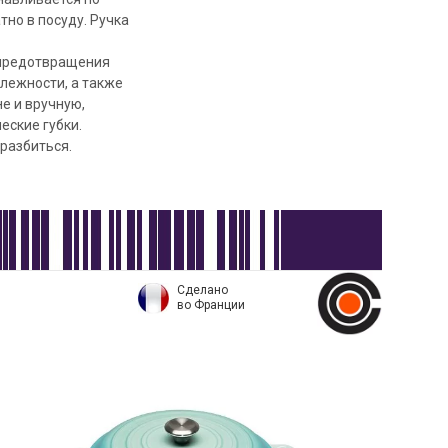
тно в посуду. Ручка
я предотвращения
лежности, а также
е и вручную,
еские губки.
разбиться.
Сделано
во Франции