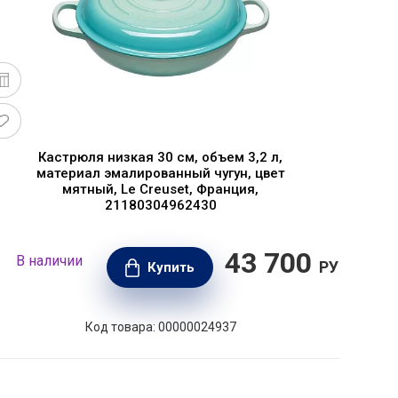
Кастрюля низкая 30 см, объем 3,2 л,
материал эмалированный чугун, цвет
мятный, Le Creuset, Франция,
21180304962430
43 700
В наличии
В н
РУБ.
Купить
Код товара: 00000024937