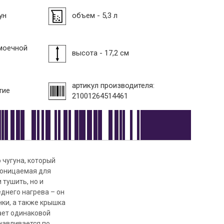
ун
объем - 5,3 л
моечной
высота - 17,2 см
артикул производителя:
тие
21001264514461
 чугуна, который
проницаемая для
 тушить, но и
днего нагрева – он
ки, а также крышка
ает одинаковой
навливается по