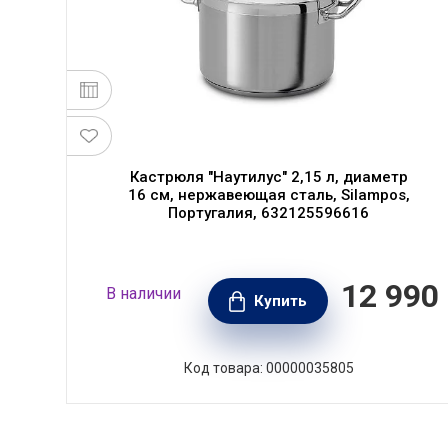
s,
Кастрюля "Наутилус" 2,15 л, диаметр
16 см, нержавеющая сталь, Silampos,
Португалия, 632125596616
990
12 990
В наличии
РУБ.
Купить
Код товара: 00000035805