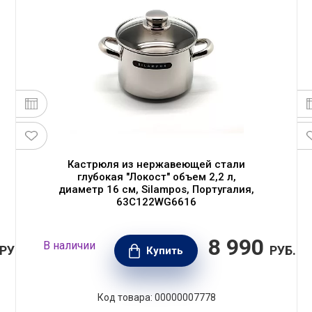
Кастрюля из нержавеющей стали
глубокая "Локост" объем 2,2 л,
диаметр 16 см, Silampos, Португалия,
63C122WG6616
8 990
В наличии
РУБ.
РУБ.
Купить
Код товара: 00000007778