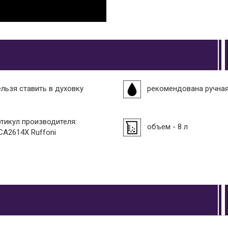
ельзя ставить в духовку
рекомендована ручна
ртикул производителя:
объем - 8 л
CA2614X Ruffoni