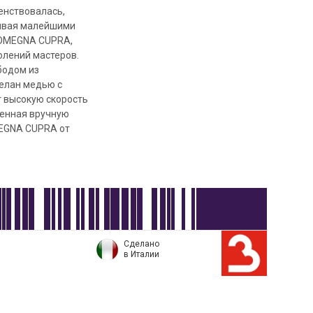
енствовалась,
чивая малейшими
ы OMEGNA CUPRA,
олений мастеров.
бодом из
елан медью с
 высокую скорость
ненная вручную
MEGNA CUPRA от
Сделано
в Италии