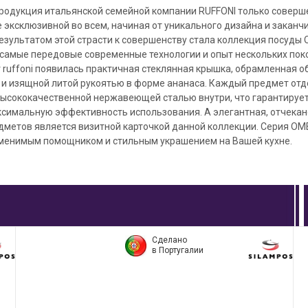
продукция итальянской семейной компании RUFFONI только соверш
 эксклюзивной во всем, начиная от уникального дизайна и закан
Результатом этой страсти к совершенству стала коллекция посуд
 самые передовые современные технологии и опыт нескольких пок
т ruffoni появилась практичная стеклянная крышка, обрамленная о
и изящной литой рукоятью в форме ананаса. Каждый предмет отд
высококачественной нержавеющей сталью внутри, что гарантирует
ксимальную эффективность использования. А элегантная, отчека
едметов является визитной карточкой данной коллекции. Серия O
аменимым помощником и стильным украшением на Вашей кухне.
Сделано
в Португалии