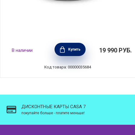
Кастрюля с крышкой CICLA 5,2 л, диаметр
19 990
РУБ.
Купить
В наличии
24 см, нержавеющая сталь, BEKA, Бельгия,
101034
Код товара: 00000035684
ДИСКОНТНЫЕ КАРТЫ CASA 7
покупайте больше - платите меньше!