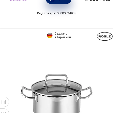
серый омбре, Le Creuset, Франция,
21177246844430
Код товара: 00000024908
Сделано
в Германии