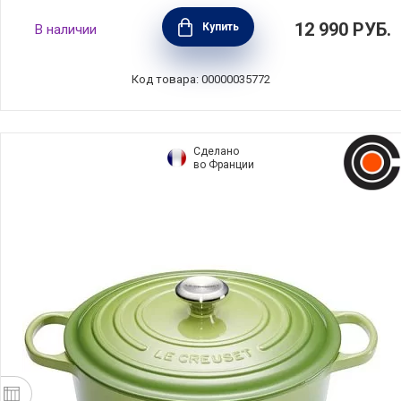
Кастрюля COMFORT GLASS BLACK 1,5 л,
12 990
РУБ.
Купить
В наличии
диаметр 16 см, нержавеющая сталь,
Silampos, Португалия, 63212JWR1016100
Код товара: 00000035772
Сделано
во Франции