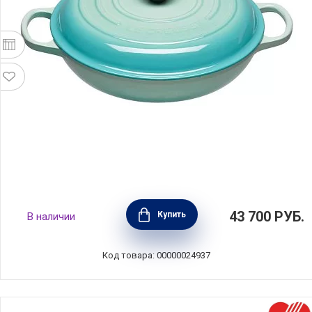
Кастрюля низкая 30 см, объем 3,2 л,
43 700
РУБ.
Купить
В наличии
материал эмалированный чугун, цвет
мятный, Le Creuset, Франция,
21180304962430
Код товара: 00000024937