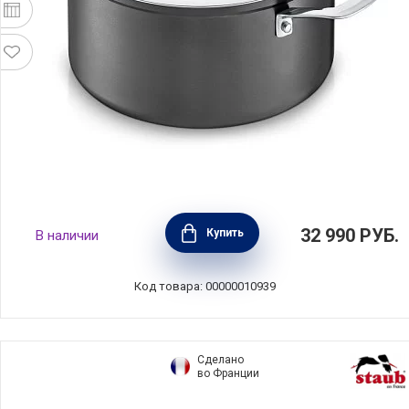
Кастрюля с антипригарным покрытием Titan
32 990
РУБ.
Купить
В наличии
7 л, диаметр 28 см, кованый алюминий,
BEKA, Бельгия, 13561284
Код товара: 00000010939
Сделано
во Франции