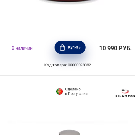
Кастрюля с крышкой Boheme Red 5,2 л,
10 990
РУБ.
Купить
В наличии
диаметр 24 см, углеродистая сталь, цвет
красный, BEKA, Бельгия, 14921244
Код товара: 00000028382
Сделано
в Португалии