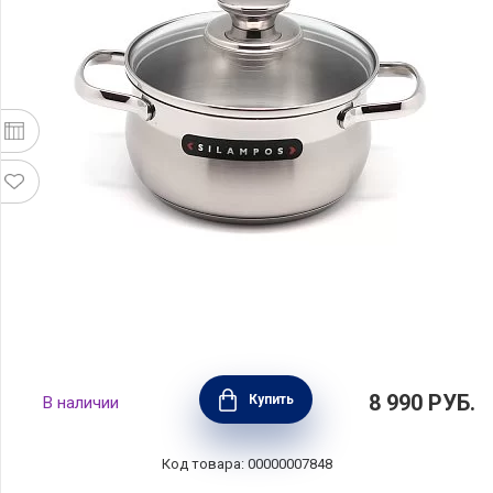
Кастрюля из нержавеющей стали с
8 990
РУБ.
Купить
В наличии
крышкой "Роял" объем 1,6 л, диаметр 16 см,
Silampos, Португалия, 633123VY1016
Код товара: 00000007848