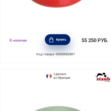
Кокот круглый чугунный 8,4 л цвет
55 250
РУБ.
Купить
В наличии
вишневый, диаметр 30 см, Staub, Франция,
1103006
Код товара: 00000002837
Сделано
во Франции