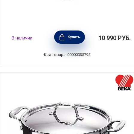
Кастрюля "Европа" 3 л, диаметр 18 см,
10 990
РУБ.
Купить
В наличии
нержавеющая сталь, Silampos, Португалия,
632123BM6618
Код товара: 00000035795