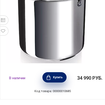
Кастрюля суповая с крышкой Chef 10 л
34 990
РУБ.
Купить
В наличии
диаметр 24 см, нержавеющая сталь 18/10,
BEKA, Бельгия, 12063244
Код товара: 00000010685