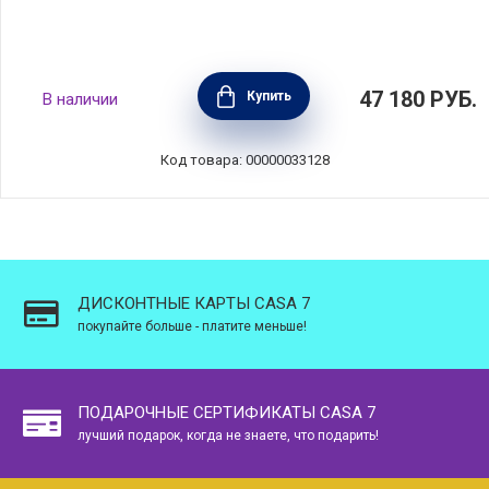
Кастрюля Sublime 4 л, керамика, цвет
47 180
РУБ.
Купить
В наличии
серый, Emile Henry, Франция, 774740
Код товара: 00000033128
ДИСКОНТНЫЕ КАРТЫ CASA 7
покупайте больше - платите меньше!
ПОДАРОЧНЫЕ СЕРТИФИКАТЫ CASA 7
лучший подарок, когда не знаете, что подарить!