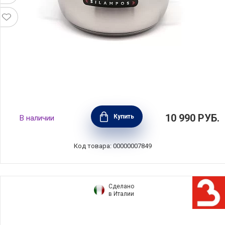
Кастрюля из нержавеющей стали с
10 990
РУБ.
Купить
В наличии
крышкой "Роял" объем 2,2 л, диаметр 18 см,
Silampos, Португалия, 633123VY1018
Код товара: 00000007849
Сделано
в Италии