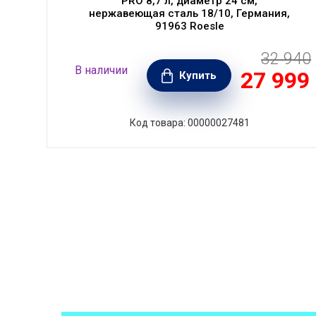
PRO 8,7 л, диаметр 24 см,
нержавеющая сталь 18/10, Германия,
91963 Roesle
32 940
550
В наличии
27 999
РУБ.
Купить
Код товара: 00000027481