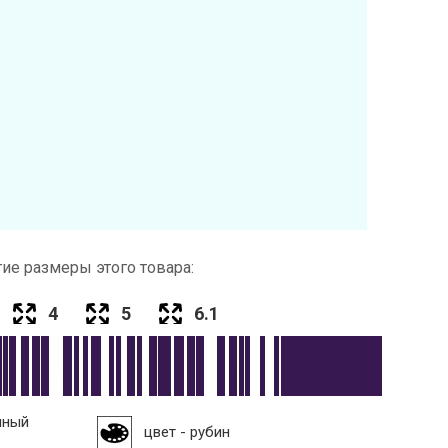
ие размеры этого товара:
4
5
6.1
нный
цвет - рубин