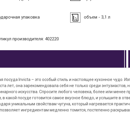
одарочная упаковка
объем - 3,1 л
ртикул производителя: 402220
я посуда Invicta – это особый стиль и настоящее кухонное чудо. И
ста лет, она зарекомендовала себя не только среди энтузиастов, н
нарного искусства. Спросите любого человека, более или менее п
 в какой посуде готовится самое вкусное блюдо, и услышите в отве
годаря уникальным свойствам чугуна, который нагревается практи
 позволяет ингредиентам медленно томится, постепенно раскрывая