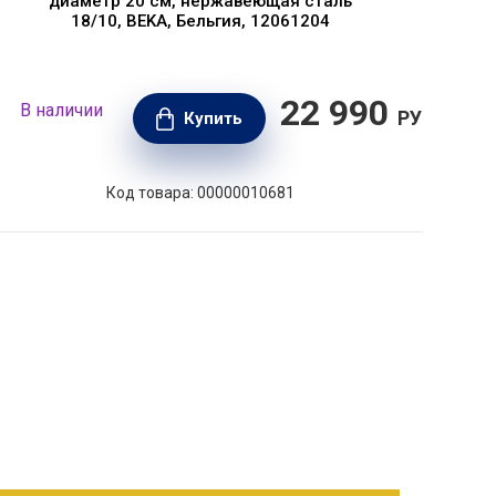
диаметр 20 см, нержавеющая сталь
18/10, BEKA, Бельгия, 12061204
22 990
В наличии
В н
РУБ.
Купить
Код товара: 00000010681