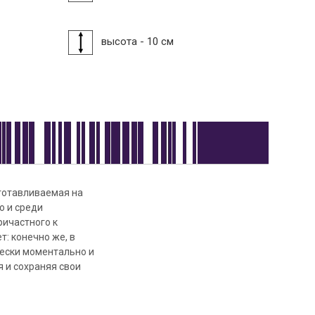
высота - 10 см
зготавливаемая на
о и среди
ричастного к
т: конечно же, в
чески моментально и
 и сохраняя свои