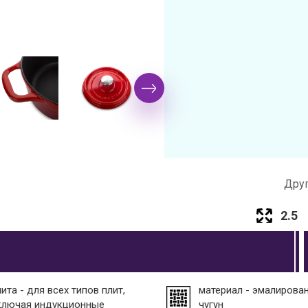
Друг
2.5
ита - для всех типов плит,
материал - эмалирова
ключая индукционные
чугун