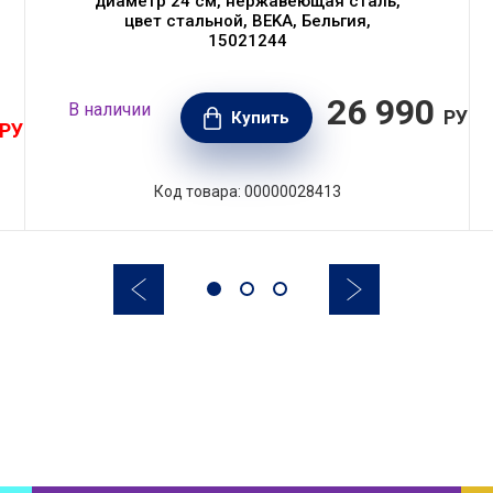
диаметр 24 см, нержавеющая сталь,
цвет стальной, BEKA, Бельгия,
15021244
26 990
В наличии
РУБ.
Купить
РУБ.
Код товара: 00000028413