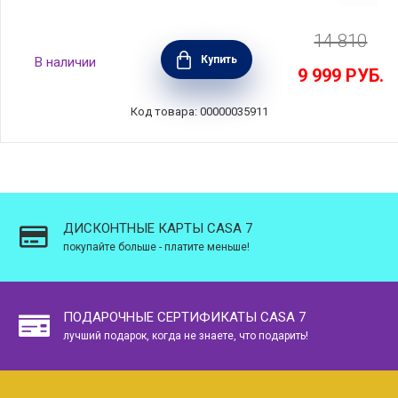
14 810
Кастрюля индукционная с антипригарным
Купить
В наличии
покрытием 24 см, объем 5,3 л, литой
9 999
РУБ.
алюминий с алмазным порошком, Olympia,
Италия, 415.24
Код товара: 00000035911
ДИСКОНТНЫЕ КАРТЫ CASA 7
покупайте больше - платите меньше!
ПОДАРОЧНЫЕ СЕРТИФИКАТЫ CASA 7
лучший подарок, когда не знаете, что подарить!