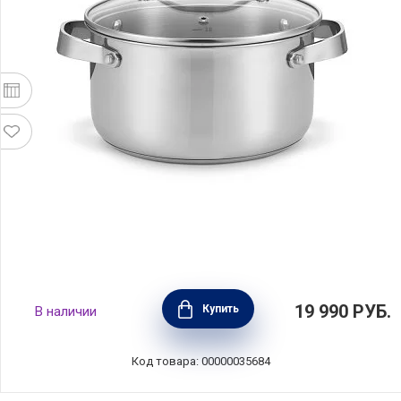
Кастрюля с крышкой CICLA 5,2 л, диаметр
19 990
РУБ.
Купить
В наличии
24 см, нержавеющая сталь, BEKA, Бельгия,
101034
Код товара: 00000035684