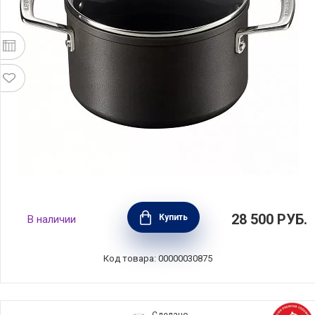
Кастрюля со стеклянной крышкой 2,8 л,
28 500
РУБ.
Купить
В наличии
кованый алюминий, Le Creuset, Франция,
51102180010502
Код товара: 00000030875
Сделано