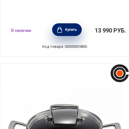
Кастрюля "Наутилус" 2,6 л, диаметр 20 см,
13 990
РУБ.
Купить
В наличии
нержавеющая сталь, Silampos, Португалия,
632125591020
Код товара: 00000035800