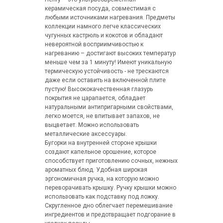
керамическая посуда, совместимая с
любыми источниками нагревания. Предметы
коллекции намного легче классических
чугунных кастрюль и кокотов и обладают
невероятной восприимчивостью к
нагреванию – достигают высоких температур
меньше чем за 1 минуту! Имеют уникальную
термическую устойчивость - не трескаются
даже если оставить на включенной плите
пустую! Высококачественная глазурь
покрытия не царапается, обладает
натуральными антипригарными свойствами,
легко моется, не впитывает запахов, не
выцветает. Можно использовать
металлические аксессуары.
Бугорки на внутренней стороне крышки
создают капельное орошение, которое
способствует приготовлению сочных, нежных
ароматных блюд. Удобная широкая
эргономичная ручка, на которую можно
переворачивать крышку. Ручку крышки можно
использовать как подставку под ложку.
Скругленное дно облегчает перемешивание
ингредиентов и предотвращает подгорание в