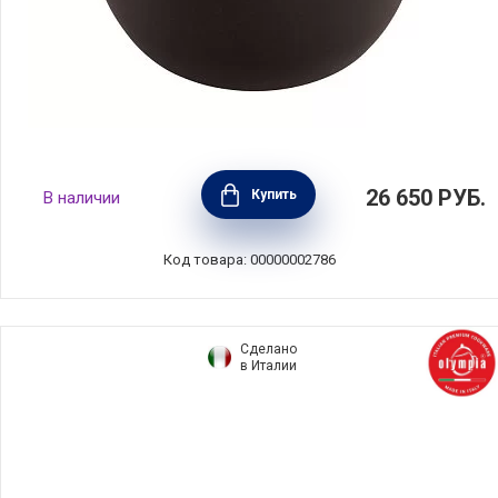
Кокот для риса чугунный 1,5 л, цвет черный,
26 650
РУБ.
Купить
В наличии
Staub, Франция, 11721625
Код товара: 00000002786
Сделано
в Италии