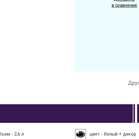
в сравнение
Друг
ъем - 2,6 л
цвет - белый + декор