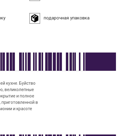
вку
подарочная упаковка
ей кухне. Буйство
ию, великолепные
окрытие и полное
, приготовленной в
монии и красоте