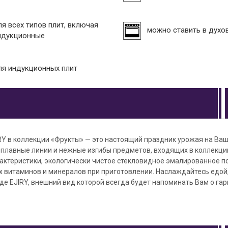
ля всех типов плит, включая
можно ставить в духо
ндукционные
ля индукционных плит
RY в коллекции «Фрукты» — это настоящий праздник урожая на Ваш
, плавные линии и нежные изгибы предметов, входящих в коллекц
актеристики, экологически чистое стекловидное эмалированное п
х витаминов и минералов при приготовлении. Наслаждайтесь едой
е EJIRY, внешний вид которой всегда будет напоминать Вам о гар