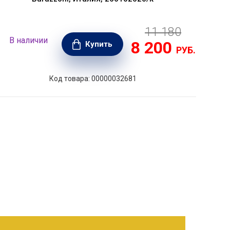
11 180
В наличии
В н
8 200
Купить
РУБ.
Код товара: 00000032681