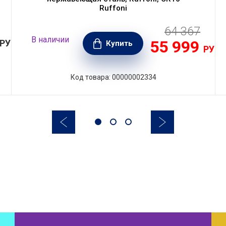
Ruffoni
64 367
В наличии
55 999
РУБ.
Купить
РУБ.
Код товара: 00000002334