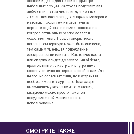
овощей и даже для жарки во фритюре
небольших порций. Кастрюля подходит для
любых плит, в том числе индукционных.
Элегантная кастрюля для спаржи и макарон с
матовым покрытием изготовлена из
нержавеющей стали и имеет основание,
которое оптимально распределяет и
сохраняет тепло. Проще говоря: после
нагрева температура может быть снижена,
тем самым уменьшая потребление
электроэнергии или газа. Как только паста
или спаржа дойдет до состояния al dente,
просто выньте из кастрюли внутреннюю
корзину-ситечко из нержавеющей стали. Это
не только облегчает слив, но и устраняет
необходимость в дуршлаге. Благодаря
высочайшему качеству изготовления,
кастрюлю можно просто помыть в
посудомоечной машине после
использования.
СМОТРИТЕ ТАКЖЕ