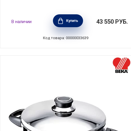
Кокот чугунный высокий 24 см, объем 4,7 л,
43 550
РУБ.
Купить
В наличии
цвет красный, Staub, 12502406
Код товара: 00000033639