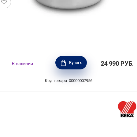
Кастрюля Суприм проф 5,3 л, 24 см,
24 990
РУБ.
Купить
В наличии
Silampos, 639002BG1024
Код товара: 00000007956