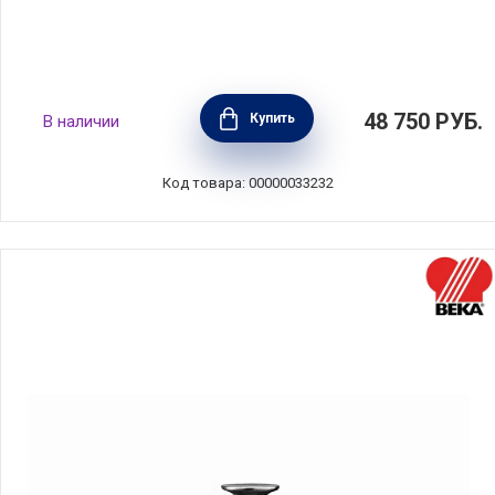
Кокот чугунный "Тыква" 24 см, объем 3,31 л,
48 750
РУБ.
Купить
В наличии
цвет корица, Staub, Франция, 111224806
Код товара: 00000033232