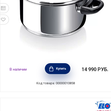
Кастрюля с крышкой Polo 5 л диаметр 24
14 990
РУБ.
Купить
В наличии
см, нержавеющая сталь, BEKA, Бельгия,
12031244
Код товара: 00000010858