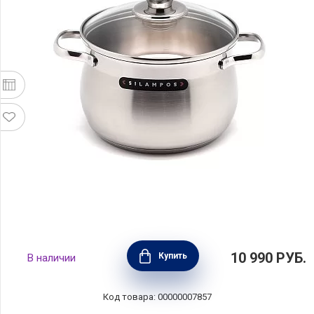
Кастрюля Роял 2,3 л, 16 см, Silampos,
10 990
РУБ.
Купить
В наличии
633123VY6616
Код товара: 00000007857