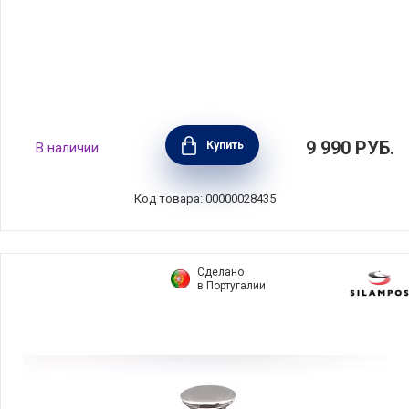
Сковорода вок Nomad 24 см, углеродистая
9 990
РУБ.
Купить
В наличии
сталь, цвет стальной, BEKA, Бельгия,
13970244
Код товара: 00000028435
Сделано
в Португалии