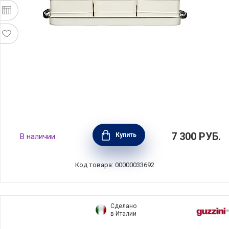
Набор для растений Living Nostalgia: 3
7 300
РУБ.
Купить
В наличии
горшка + поддон, металл, цвет кремовый,
Kitchen Craft, LNHERBCRE
Код товара: 00000033692
Сделано
в Италии