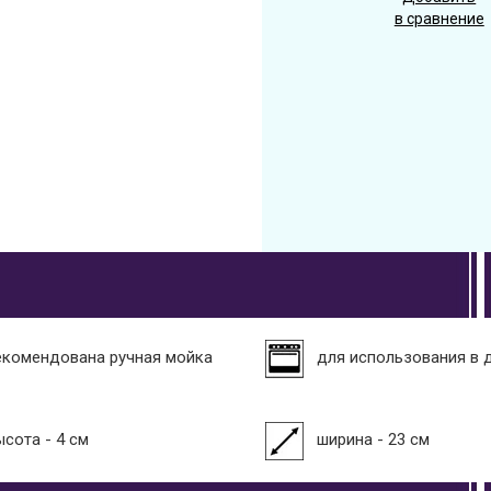
в сравнение
екомендована ручная мойка
для использования в 
ысота - 4 см
ширина - 23 см