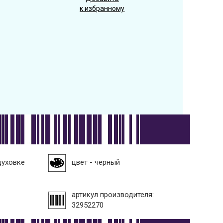
к избранному
духовке
цвет - черный
артикул производителя:
32952270