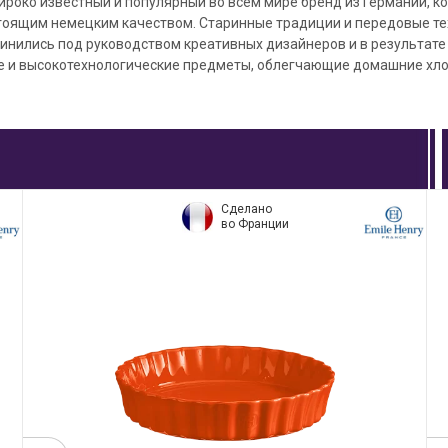
роко известный и популярный во всем мире бренд из Германии, к
стоящим немецким качеством. Старинные традиции и передовые т
инились под руководством креативных дизайнеров и в результате
е и высокотехнологические предметы, облегчающие домашние хлоп
Сделано
во Франции