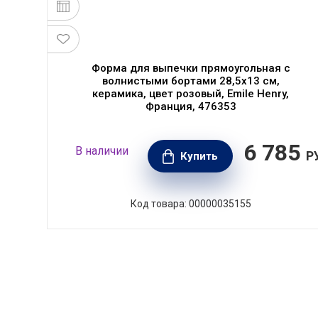
Форма для выпечки прямоугольная с
волнистыми бортами 28,5х13 см,
керамика, цвет розовый, Emile Henry,
Франция, 476353
170
6 785
В наличии
70
Р
Купить
РУБ.
Код товара: 00000035155