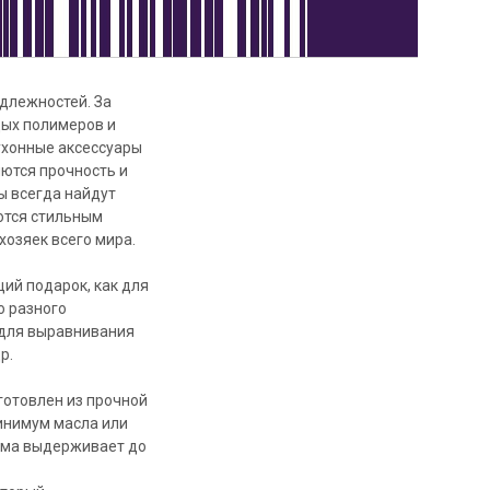
длежностей. За
дых полимеров и
ухонные аксессуары
ются прочность и
ы всегда найдут
ются стильным
хозяек всего мира.
ий подарок, как для
о разного
 для выравнивания
р.
готовлен из прочной
инимум масла или
орма выдерживает до