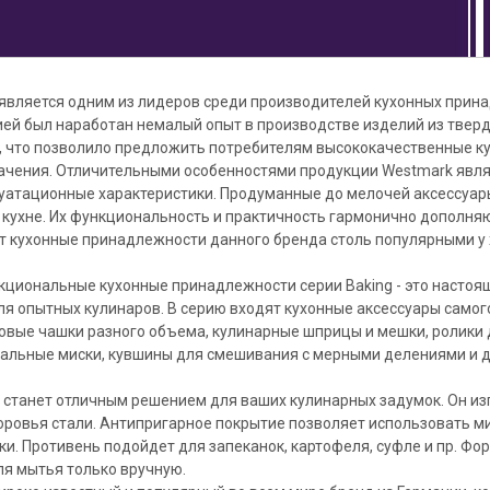
является одним из лидеров среди производителей кухонных прина
ией был наработан немалый опыт в производстве изделий из твер
 что позволило предложить потребителям высококачественные к
начения. Отличительными особенностями продукции Westmark явля
уатационные характеристики. Продуманные до мелочей аксессуар
 кухне. Их функциональность и практичность гармонично дополня
т кухонные принадлежности данного бренда столь популярными у 
циональные кухонные принадлежности серии Baking - это настоящ
ля опытных кулинаров. В серию входят кухонные аксессуары самог
ковые чашки разного объема, кулинарные шприцы и мешки, ролики
циальные миски, кувшины для смешивания с мерными делениями и д
 станет отличным решением для ваших кулинарных задумок. Он из
оровья стали. Антипригарное покрытие позволяет использовать м
ки. Противень подойдет для запеканок, картофеля, суфле и пр. Ф
ля мытья только вручную.