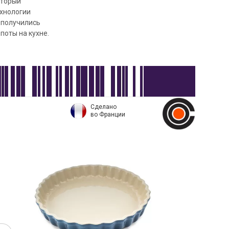
оторый
ехнологии
 получились
оты на кухне.
Сделано
во Франции