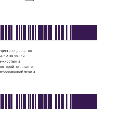
удингов и десертов.
иком на вашей
дежностью и
которой не остается
икроволновой печи и