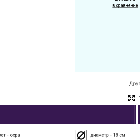
в сравнение
Друг
вет - охра
диаметр - 18 см