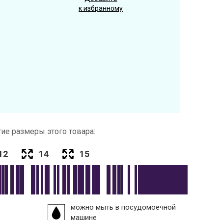
к избранному
ие размеры этого товара:
12
14
15
можно мыть в посудомоечной
машине