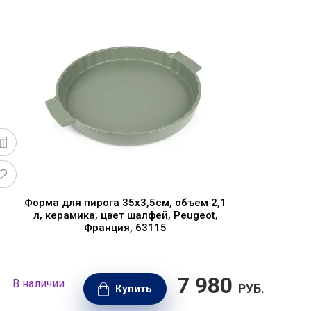
Форма для пирога 35х3,5см, объем 2,1
л, керамика, цвет шалфей, Peugeot,
Франция, 63115
7 980
В наличии
В н
РУБ.
Купить