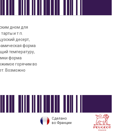
ским дном для
тарты и т п.
цузский десерт,
ерамическая форма
ющий температуру,
амики форма
ержимое горячим во
лет. Возможно
Сделано
во Франции