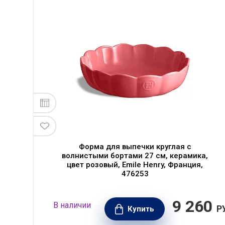
5
Форма для выпечки круглая с
волнистыми бортами 27 см, керамика,
-
цвет розовый, Emile Henry, Франция,
476253
90
9 260
В наличии
РУБ.
Р
Купить