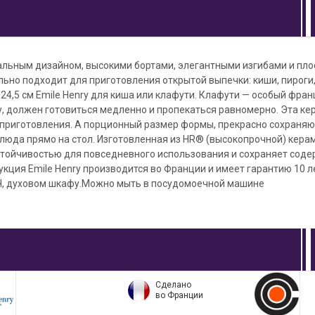
альным дизайном, высокими бортами, элегантными изгибами и пло
льно подходит для приготовления открытой выпечки: киши, пироги, 
4,5 см Emile Henry для киша или клафути. Клафути — особый фран
у, должен готовиться медленно и пропекаться равномерно. Эта к
 приготовления. А порционный размер формы, прекрасно сохраня
блюда прямо на стол. Изготовленная из HR® (высокопрочной) кер
стойчивостью для повседневного использования и сохраняет сод
укция Emile Henry производится во Франции и имеет гарантию 10 
Ч, духовом шкафу.Можно мыть в посудомоечной машине
Сделано
во Франции