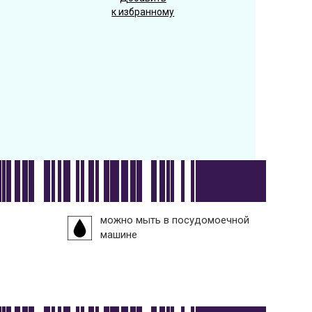
к избранному
можно мыть в посудомоечной
машине