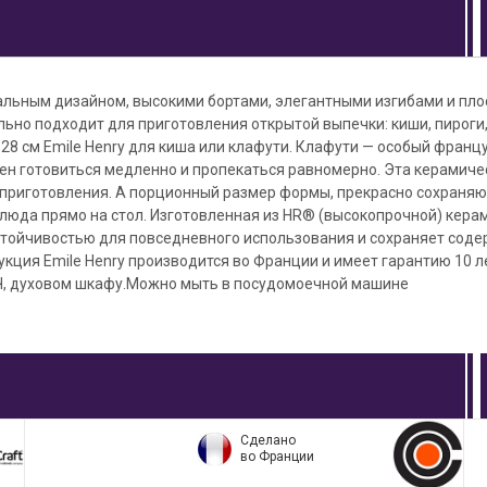
альным дизайном, высокими бортами, элегантными изгибами и пло
льно подходит для приготовления открытой выпечки: киши, пироги, 
8 см Emile Henry для киша или клафути. Клафути — особый францу
жен готовиться медленно и пропекаться равномерно. Эта керамич
 приготовления. А порционный размер формы, прекрасно сохраня
блюда прямо на стол. Изготовленная из HR® (высокопрочной) кер
стойчивостью для повседневного использования и сохраняет сод
укция Emile Henry производится во Франции и имеет гарантию 10 
Ч, духовом шкафу.Можно мыть в посудомоечной машине
Сделано
во Франции