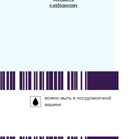
к избранному
можно мыть в посудомоечной
машине