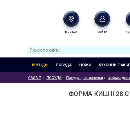
МОСКВА
ВОЙТИ
КО
БРЕНДЫ
ПОСУДА
НОЖИ
КУХОННЫЕ АКС
CASA 7
ПОСУДА
Посуда для выпечки
Формы для 
ФОРМА КИШ II 28 С