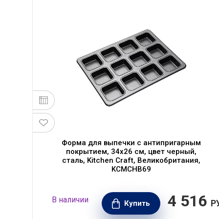
ая
Форма для выпечки с антипригарным
покрытием, 34х26 см, цвет черный,
сталь, Kitchen Craft, Великобритания,
KCMCHB69
00
4 516
В наличии
РУБ.
Р
Купить