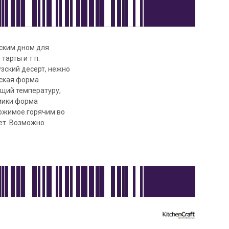
ским дном для
тарты и т п.
зский десерт, нежно
еская форма
ющий температуру,
амики форма
ержимое горячим во
лет. Возможно