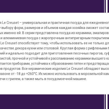
 Le Creuset – универсальная и практичная посуда для ежедневно
 выбору форм, размеров и объемов каждая хозяйка сможет соста
х именно ей. В серии представлена посуда из керамики, эмалиров
и алюминиевая посуда с жаропрочным антипригарным покрытием
Le Creuset способствует тому, чтобы использовать ее не только д
качестве декора кухни или столовой. Круглая форма с рифлеными
й и идеально подходит для приготовления песочных пирогов, суф
ристой, прочной и устойчивой к расслаиванию керамики высшего ка
апается приборами, устойчива к образованию пятен и предотвращ
хов продуктов. Все керамические изделия Le Creuset обладают выс
азоне от -18 до +260°C. Их можно использовать в морозильной ка
печи с грилем, а также мыть в посудомоечной машине.