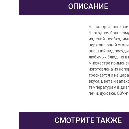
ОПИСАНИЕ
Блюда для запекания
Благодаря большому
изделий, необходимы
нержавеющей стали 
внешний вид посуды 
любимых блюд, но в 
множество применени
изготовлена из непо
трескается и не цар
вкуса, цвета и запа
температурам в диап
печи, духовке, СВЧ-
СМОТРИТЕ ТАКЖЕ