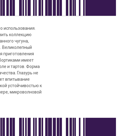
го использования.
вить коллекцию
анного чугуна,
. Великолепный
ля приготовления
 бортиками имеет
ле и тартов. Форма
чества. Глазурь не
ает впитывание
окой устойчивостью к
мере, микроволновой