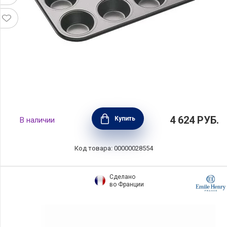
Форма для выпечки с антипригарным
4 624
РУБ.
Купить
В наличии
покрытием, 35х27 см, цвет черный, сталь,
Kitchen Craft, Великобритания, KCMCHB7
Код товара: 00000028554
Сделано
во Франции