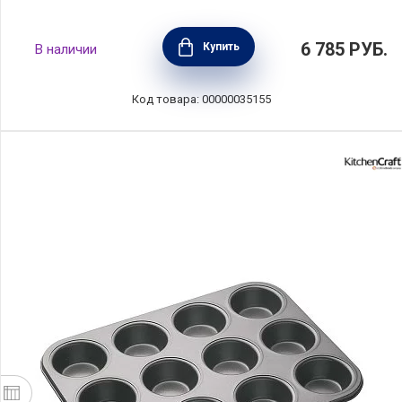
Форма для выпечки прямоугольная с
6 785
РУБ.
Купить
В наличии
волнистыми бортами 28,5х13 см, керамика,
цвет розовый, Emile Henry, Франция, 476353
Код товара: 00000035155