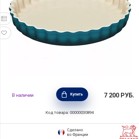
Форма для пирога рифлёная 28 см, цвет
7 200
РУБ.
Купить
В наличии
лазурь, керамика, Le Creuset, Франция,
71120286420001
Код товара: 00000030894
Сделано
во Франции