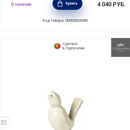
4 040
РУБ.
Купить
В наличии
цвет серый, сталь, Kitchen Craft,
Великобритания, KCMCHB81
Код товара: 00000026580
Сделано
в Португалии