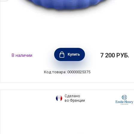
Форма для выпечки рифленая круглая 28
7 200
РУБ.
Купить
В наличии
см, материал керамика, цвет синий, Le
Creuset, Франция, 91015928310100
Код товара: 00000025375
Сделано
во Франции