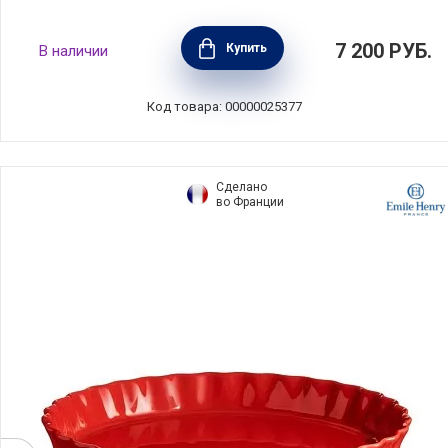
Форма для выпечки рифленая круглая 28
7 200
РУБ.
Купить
В наличии
см, материал керамика, цвет лазурь, Le
Creuset, Франция, 91015928642100
Код товара: 00000025377
Сделано
во Франции