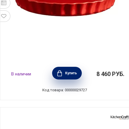
Форма "Низкий Киш", диаметр 29 см, цвет
8 460
РУБ.
Купить
В наличии
красный, керамика, Emile Henry, Франция,
346031
Код товара: 00000029727