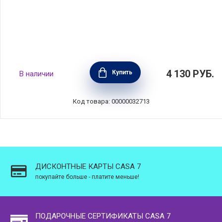
Форма на 12 маффинов Le Dolcezze 35,5 х 27
4 130
РУБ.
Купить
В наличии
см, углеродистая сталь, Barazzoni, Италия,
806000505
Код товара: 00000032713
ДИСКОНТНЫЕ КАРТЫ CASA 7
покупайте больше - платите меньше!
ПОДАРОЧНЫЕ СЕРТИФИКАТЫ CASA 7