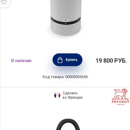
Мельница для соли электрическая с
19 800
РУБ.
Купить
В наличии
зарядкой Line высота 15 см, цвет алюминий,
Peugeot, Франция, 4313100
Код товара: 00000033656
Сделано
во Франции