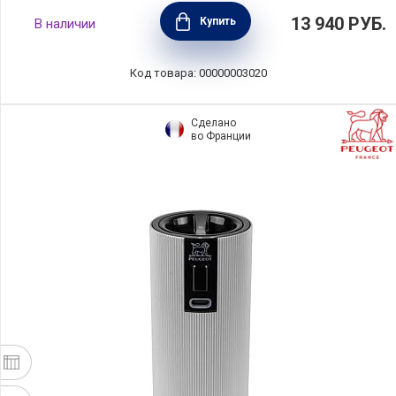
Электрическая мельница для перца Zeli, с
13 940
РУБ.
Купить
В наличии
подсветкой, 14 см, Peugeot, 24079
Код товара: 00000003020
Сделано
во Франции