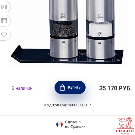
Набор электрических мельниц для соли и
35 170
РУБ.
Купить
В наличии
перца Duo Sense c подсветкой, высота 20
см, нержавеющая сталь, Peugeot, 2/27162
Код товара: 00000003017
Сделано
во Франции