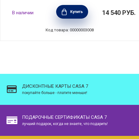
Электрическая мельница для перца Alaska,
14 540
РУБ.
Купить
В наличии
с подсветкой,17 см, черный, Peugeot, 28503
Код товара: 00000003008
ДИСКОНТНЫЕ КАРТЫ CASA 7
покупайте больше - платите меньше!
ПОДАРОЧНЫЕ СЕРТИФИКАТЫ CASA 7
лучший подарок, когда не знаете, что подарить!