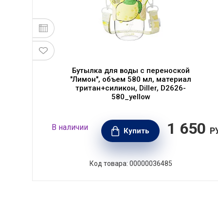
Бутылка для воды c переноской
"Лимон", объем 580 мл, материал
тритан+силикон, Diller, D2626-
580_yellow
50
1 650
В наличии
РУБ.
Р
Купить
Код товара: 00000036485