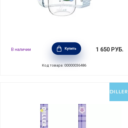
Бутылка для воды c переноской "Голубика",
1 650
РУБ.
Купить
В наличии
объем 580 мл, материал тритан+силикон,
Diller, D2626-580_blue
Код товара: 00000036486