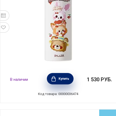
Термос-бутылка вакуумная Jam Bear, объем
1 530
РУБ.
Купить
В наличии
480 мл, нержавеющая сталь, Diller, D9370-
480
Код товара: 00000036474