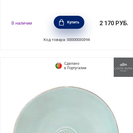
Тарелка десертная Redonda 12,5 см, цвет
2 170
РУБ.
Купить
В наличии
коричневый, керамика, Costa Nova,
Португалия, RNP132-BRN(RNP132-838)
Код товара: 00000030394
Сделано
в Португалии