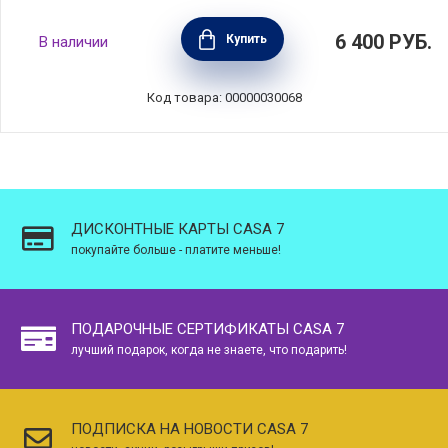
Тарелка пирожковая "Рыбы", диаметр 15,5
6 400
РУБ.
Купить
В наличии
см, керамика, Bordallo Pinheiro, Португалия,
BOR65001525
Код товара: 00000030068
ДИСКОНТНЫЕ КАРТЫ CASA 7
покупайте больше - платите меньше!
ПОДАРОЧНЫЕ СЕРТИФИКАТЫ CASA 7
лучший подарок, когда не знаете, что подарить!
ПОДПИСКА НА НОВОСТИ CASA 7