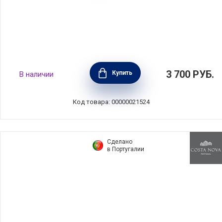
Тарелка десертная Roda 16 см, материал
3 700
РУБ.
Купить
В наличии
керамика, цвет коричневый, Costa Nova,
Португалия, RTP163-MEL(RTP163-01713W)
Код товара: 00000021524
Сделано
в Португалии