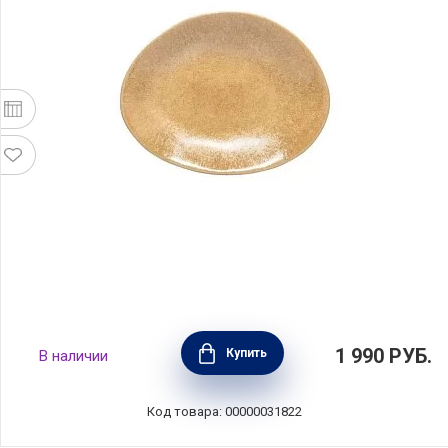
Тарелка десертная Livia 15,4х12 см,
1 990
РУБ.
Купить
В наличии
материал керамика, цвет желтый, Costa
Nova, Португалия, GOP161-CHM(GOP161-
346)
Код товара: 00000031822