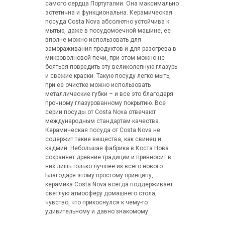
самого сердца Португалии. Она максимально
эстетична и функциональна. Керамическая
посуда Costa Nova абсолютно устойчива к
мытью, даже в посудомоечной машине, ее
вполне можно использовать для
замораживания продуктов и для разогрева в
микроволновой печи, при этом можно не
бояться повредить эту великолепную глазурь
и свежие краски. Такую посуду легко мыть,
при ее очистке можно использовать
металлические губки – и все это благодаря
прочному глазурованному покрытию. Все
серии посуды от Costa Nova отвечают
международным стандартам качества.
Керамическая посуда от Costa Nova не
содержит такие вещества, как свинец и
кадмий. Небольшая фабрика в Коста Нова
сохраняет древние традиции и привносит в
них лишь только лучшее из всего нового.
Благодаря этому простому принципу,
керамика Costa Nova всегда поддерживает
светлую атмосферу домашнего стола,
чувство, что прикоснулся к чему-то
удивительному и давно знакомому.