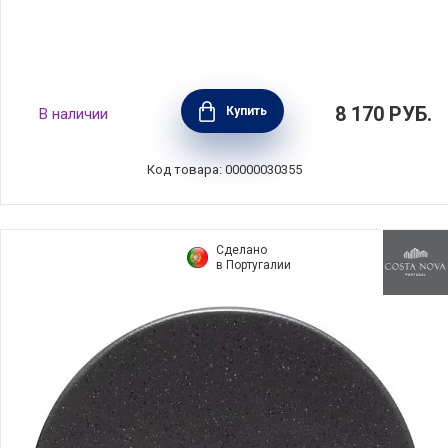
Тарелка десертная Riviera 17,5х17 см, цвет
8 170
РУБ.
Купить
В наличии
золотой,керамика, Costa Nova, Португалия,
VEP183-OR(VEP183-02718A)
Код товара: 00000030355
Сделано
в Португалии