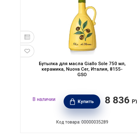
,
Бутылка для масла Giallo Sole 750 мл,
керамика, Nuova Cer, Италия, 8155-
GSO
96
8 836
В наличии
РУБ.
Р
Купить
Код товара: 00000035289