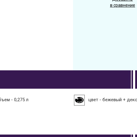
в сравнение
бъем - 0,275 л
цвет - бежевый + дек