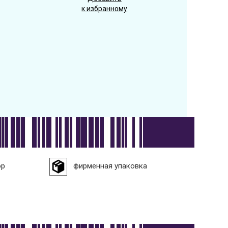
к избранному
ор
фирменная упаковка