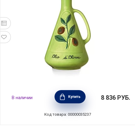
Бутылка для масла Verde Mela 750 мл,
8 836
РУБ.
Купить
В наличии
керамика, Nuova Cer, Италия, 8655-VML
Код товара: 00000035237