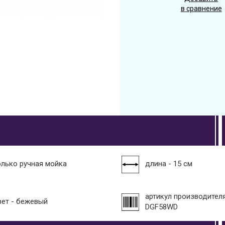
в сравнение
олько ручная мойка
длина - 15 см
артикул производителя
вет - бежевый
DGF58WD