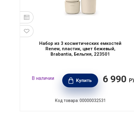
л
Набор из 3 косметических емкостей
Renew, пластик, цвет бежевый,
Brabantia, Бельгия, 223501
50
6 990
В наличии
РУБ.
Р
Купить
Код товара: 00000032531