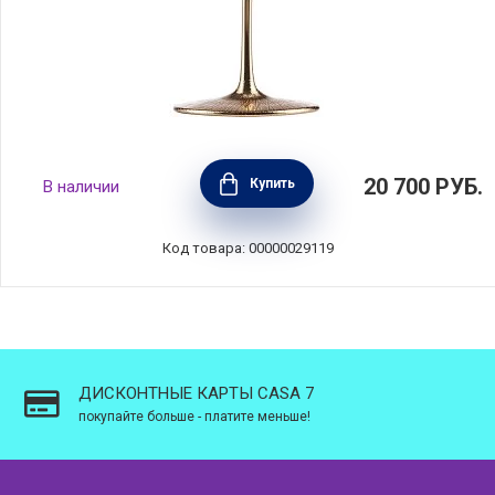
Набор из 2-х бокалов Ravi Gold для Бордо
20 700
РУБ.
Купить
В наличии
620 мл, в подарочной упаковке, материал
хрусталь, Eisch, Германия, 75751821
Код товара: 00000029119
ДИСКОНТНЫЕ КАРТЫ CASA 7
покупайте больше - платите меньше!