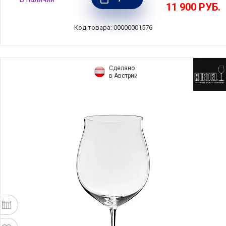
860 мл, хрусталь, Sommeliers, Riedel,
11 900
РУБ.
4400/00
Код товара: 00000001576
Сделано
в Австрии