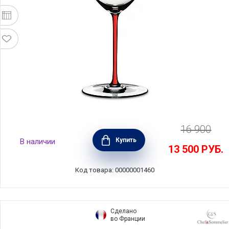
16 900
Бокал для красного вина Old World Syrah 650
Купить
В наличии
мл, хрусталь, красная ножка, ручная работа,
13 500
РУБ.
Fatto a Mano, Riedel, 4900/41R
Код товара: 00000001460
Сделано
во Франции