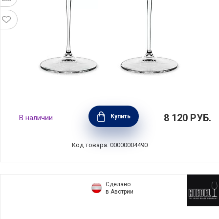
Набор бокалов для красного вина Muse
8 120
РУБ.
Купить
В наличии
Burgundy 840 мл, хрусталь, 2 шт, Nachtmann,
98061
Код товара: 00000004490
Сделано
в Австрии