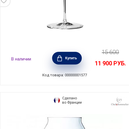
15 600
Бокал для красного вина Burgundy Grand Cru
Купить
В наличии
1050 мл, хрусталь, Sommeliers, Riedel,
11 900
РУБ.
4400/16
Код товара: 00000001577
Сделано
во Франции