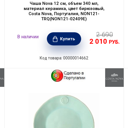
Чаша Nova 12 см, объем 340 мл,
материал керамика, цвет бирюзовый,
Costa Nova, Португалия, NON121-
TRQ(NON121-02409E)
2 690
В наличии
Купить
2 010
.
РУБ.
Код товара: 00000014662