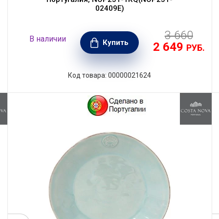
02409E)
3 660
В наличии
Купить
2 649
.
РУБ.
Код товара: 00000021624