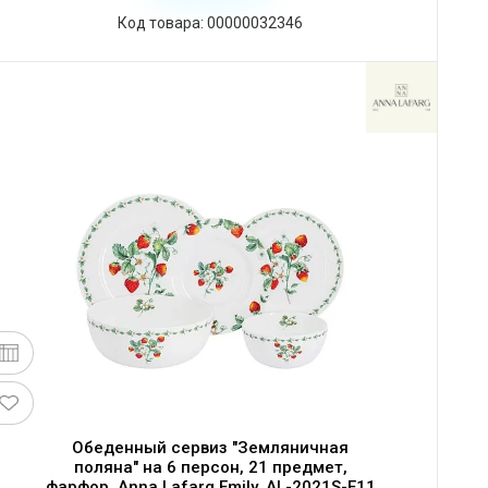
Код товара: 00000032346
Обеденный сервиз "Земляничная
поляна" на 6 персон, 21 предмет,
фарфор, Anna Lafarg Emily, AL-2021S-E11