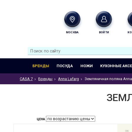
МОСКВА
ВОЙТИ
КО
БРЕНДЫ
ПОСУДА
НОЖИ
КУХОННЫЕ АКС
CASA 7
Бренды
Anna Lafarg
Земляничная поляна Anna
ЗЕМЛ
ЦЕНА