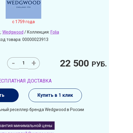
c 1759 года
:
Wedgwood
/ Коллекция:
Folia
код товара: 00000023913
22 500
-
+
РУБ.
ЕСПЛАТНАЯ ДОСТАВКА
ть
Купить в 1 клик
ьный реселлер бренда Wedgwood в России
рантия минимальной цены