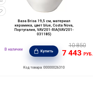
Ваза Brisa 19,5 см, материал
керамика, цвет blue, Costa Nova,
Португалия, VAV201-RIA(VAV201-
03118S)
10 850
В наличии
В н
7 443
Купить
РУБ.
Код товара: 00000026310