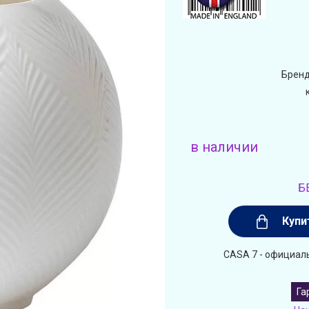
Бренд
в наличии
Б
Купи
CASA 7 - официал
Га