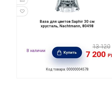
Ваза для цветов Saphir 30 см
хрусталь, Nachtmann, 80498
13 120
590
В наличии
7 200
РУБ.
Купить
Р
Код товара: 00000004578