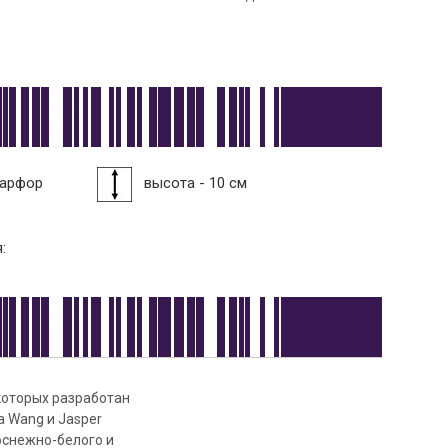
фарфор
высота - 10 см
:
которых разработан
 Wang и Jasper
оснежно-белого и