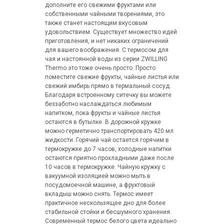
дополните его свежими фруктами или
собственными чайными творениями, это
также станет настоящим вкусовым
удовольствием. Существует множество идей
приготовления, и нет никаких ограничений
для вашего воображения. С термосом для
чая и настоянной воды из серии ZWILLING
Thermo это тоже очень просто. Просто
поместите свежие фрукты, чайные листья или
свежий имбирь прямо в термальный сосуд.
Благодаря встроенному ситечку вы можете
беззаботно наслаждаться любимым
напитком, пока фрукты и чайные листья
остаются в бутылке. В дорожной кружке
можно герметично транспортировать 420 мл
жидкости. Горячий чай остается горячим в
термокружке до 7 часов, холодные напитки
остаются приятно прохладными даже после
10 часов в термокружке. Чайную кружку с
вакуумной изоляцией можно мыть в
посудомоечной машине, а фруктовый
вкладыш можно снять. Термос имеет
практичное нескользящее дно для более
стабильной стойки и бесшумного хранения.
Современный термос белого цвета идеально