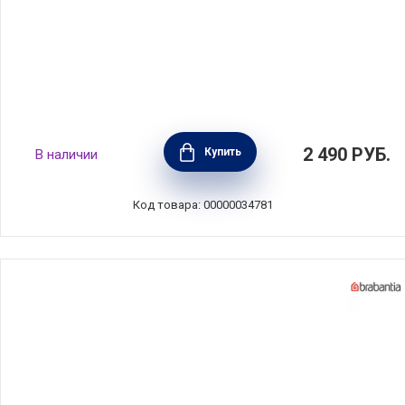
Чаша для завтрака Make & Take 500 мл,
2 490
РУБ.
Купить
В наличии
белый, пластик, Brabantia, 204203
Код товара: 00000034781