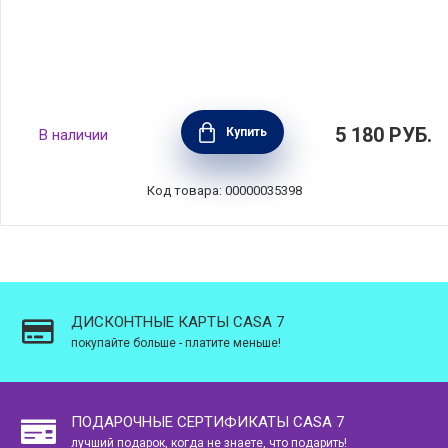
Набор из термосумки и контейнера Handy
5 180
РУБ.
Купить
В наличии
Bio 1,4 л, желтый, полиэстер+пластик,
Guzzini, Италия, 032915236
Код товара: 00000035398
ДИСКОНТНЫЕ КАРТЫ CASA 7
покупайте больше - платите меньше!
ПОДАРОЧНЫЕ СЕРТИФИКАТЫ CASA 7
лучший подарок, когда не знаете, что подарить!