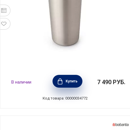
Термокружка Make & Take 360 мл, тёмно-
7 490
РУБ.
Купить
В наличии
серый, нержавеющая сталь + пластик,
Brabantia, 228681
Код товара: 00000034772