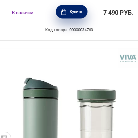
Термобутылка Make & Take 500 мл, тёмно-
7 490
РУБ.
Купить
В наличии
серый, нержавеющая сталь + пластик,
Brabantia, 228643
Код товара: 00000034763