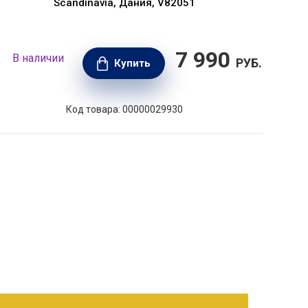
Scandinavia, Дания, V82051
7 990
В наличии
В н
РУБ.
Купить
Код товара: 00000029930