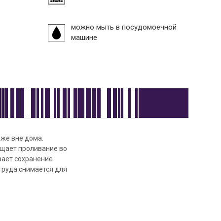
можно мыть в посудомоечной
машине
же вне дома.
ащает проливание во
вает сохранение
 труда снимается для