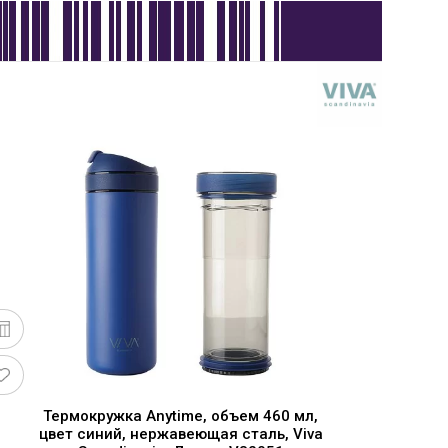
Термокружка Anytime, объем 460 мл,
цвет синий, нержавеющая сталь, Viva
ц