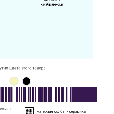
к избранному
угие цвета этого товара:
астик +
материал колбы - керамика