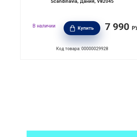
Scandinavia, Дания, V82045
90
7 990
В наличии
РУБ.
Р
Купить
Код товара: 00000029928