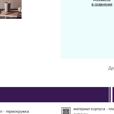
в сравнение
Др
материал корпуса - пл
ип - термокружка