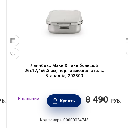
Ланчбокс Make & Take большой
26х17,4х6,3 см, нержавеющая сталь,
Brabantia, 203800
8 490
В наличии
УБ.
РУБ.
Купить
Код товара: 00000034748