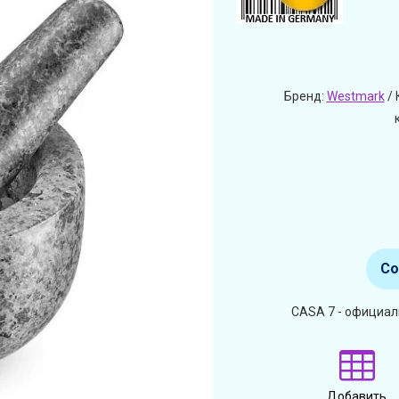
Бренд:
Westmark
/ 
Со
CASA 7 - официал
Добавить