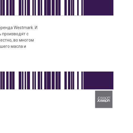
бренда Westmark. И
ь производят с
естно, во многом
вшего масла и