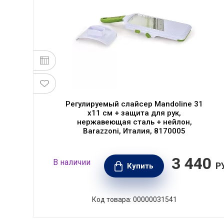
28
Регулируемый слайсер Mandoline 31
р,
х11 см + защита для рук,
нержавеющая сталь + нейлон,
Barazzoni, Италия, 8170005
90
3 440
В наличии
РУБ.
Р
Купить
Код товара: 00000031541